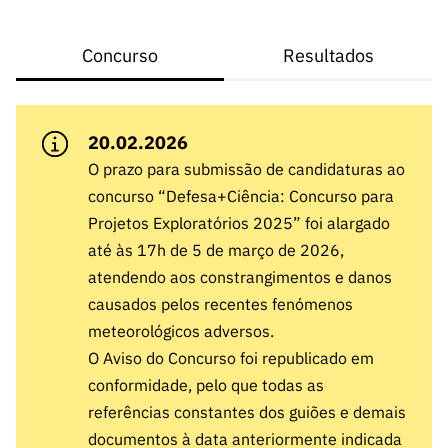
A FCT
Instituiçõ
Media e
es de I&D
LINKS
Newsletter
es I&D
Identidade
RÁPIDOS
Infraestru
e Informação
Transparência
de Marca
Concurso
Resultados
Infraestru
turas
Agenda
A FCT em
turas
Subscrever
Acesso a dados
Estudos e Planeamento
Outros
Números
Newsletter
Prémios
Publicações
Apoios
Acreditaç
20.02.2026
estatísticos para fins
Subscrever
Estratégico
Outros
ão,
Direct Mail
O prazo para submissão de candidaturas ao
Apoios
Certificaç
científicos – Protocolo
de
Documentos de Gestão
concurso “Defesa+Ciência: Concurso para
ão e
Concursos
Projetos Exploratórios 2025” foi alargado
Benefícios
INE/DGEEC/FCT
FCT
Apoios Comunitários
até às 17h de 5 de março de 2026,
Fiscais
90 Segundos
atendendo aos constrangimentos e danos
Balcão da Ciência
Recrutam
Contactos
de Ciência
causados pelos recentes fenómenos
ento,
Subscrever
meteorológicos adversos.
Aquisição
Direct Mail
O Aviso do Concurso foi republicado em
de
de
Serviços e
conformidade, pelo que todas as
Concursos
Parcerias
referências constantes dos guiões e demais
Comunicado
Consultas
documentos à data anteriormente indicada