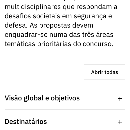
ão”
multidisciplinares que respondam a
desafios societais em segurança e
defesa. As propostas devem
enquadrar-se numa das três áreas
temáticas prioritárias do concurso.
Abrir todas
Visão global e objetivos
Destinatários
A defesa nacional enfrenta desafios complexos que
requerem abordagens inovadoras e estratégicas para