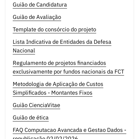
Guião de Candidatura
MP = 0,40A + 0,35B + 0,25C
taxa fixa de 25% de todos os custos diretos elegíveis
estimados. As despesas com a adaptação de edifícios e
Guião de Avaliação
instalações são limitadas a um máximo de 10% do total
Template do consórcio do projeto
das despesas elegíveis do projeto.
Lista Indicativa de Entidades da Defesa
Nacional
Regulamento de projetos financiados
exclusivamente por fundos nacionais da FCT
Metodologia de Aplicação de Custos
Simplificados - Montantes Fixos
Guião CienciaVitae
Guião de ética
FAQ Computacao Avancada e Gestao Dados -
republicação 02/02/2026