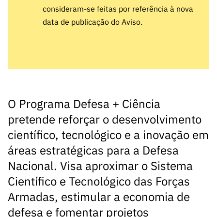
s
públicas
consideram-se feitas por referência à nova
data de publicação do Aviso.
Manifesta
ções de
Interesse
FCCN,
serviços
digitais da
FCT
O Programa Defesa + Ciência
Canais de
pretende reforçar o desenvolvimento
Denúncia
científico, tecnológico e a inovação em
s
áreas estratégicas para a Defesa
Apoios
PRR –
Nacional. Visa aproximar o Sistema
“Ciência +
Científico e Tecnológico das Forças
Digital” e
Armadas, estimular a economia de
“Ciência +
Capacitaç
defesa e fomentar projetos