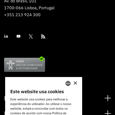
Av. do Brasil, 101
1700-066 Lisboa, Portugal
+351 213 924 300
×
Este website usa cookies
PORTUGUESE
Financiamento
Este website usa cookies para melhorar a
experiência do utilizador. Ao utilizar o nosso
ENGLISH
Programas de Financiamento
website, estará a concordar com todos os
Media
cookies de acordo com nossa Política de