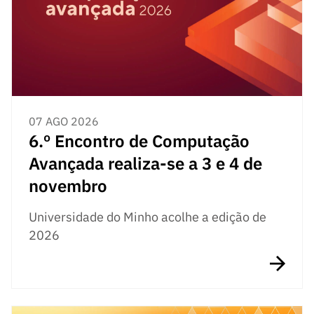
s
públicas
Manifesta
ções de
Interesse
FCCN,
serviços
07 AGO 2026
digitais da
6.º Encontro de Computação
FCT
Avançada realiza-se a 3 e 4 de
Canais de
Denúncia
novembro
s
Universidade do Minho acolhe a edição de
Apoios
2026
PRR –
“Ciência +
Digital” e
“Ciência +
Capacitaç