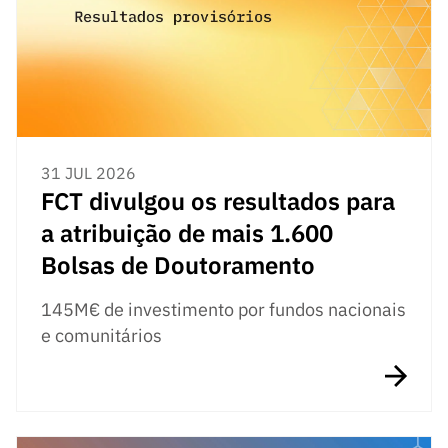
s
públicas
Manifesta
ções de
Interesse
FCCN,
serviços
31 JUL 2026
digitais da
FCT divulgou os resultados para
FCT
a atribuição de mais 1.600
Canais de
Denúncia
Bolsas de Doutoramento
s
145M€ de investimento por fundos nacionais
Apoios
e comunitários
PRR –
“Ciência +
Digital” e
“Ciência +
Capacitaç