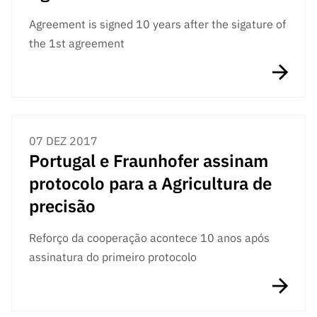
s
públicas
Agreement is signed 10 years after the sigature of
Manifesta
the 1st agreement
ções de
Interesse
FCCN,
serviços
digitais da
FCT
07 DEZ 2017
Portugal e Fraunhofer assinam
Canais de
protocolo para a Agricultura de
Denúncia
s
precisão
Apoios
PRR –
Reforço da cooperação acontece 10 anos após
“Ciência +
assinatura do primeiro protocolo
Digital” e
“Ciência +
Capacitaç