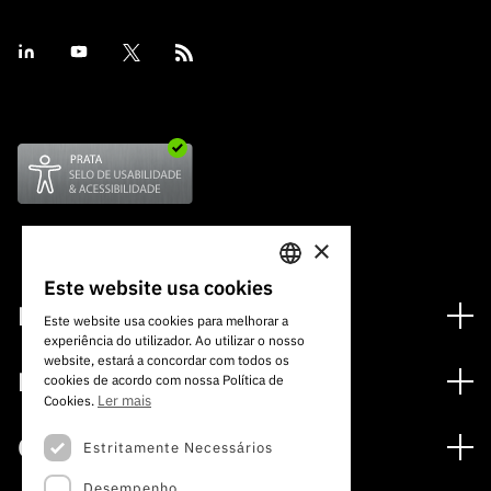
×
Este website usa cookies
PORTUGUESE
Financiamento
Este website usa cookies para melhorar a
experiência do utilizador. Ao utilizar o nosso
ENGLISH
Programas de Financiamento
website, estará a concordar com todos os
Media
cookies de acordo com nossa Política de
Internacional
Ler mais
Cookies.
Notícias
Prémios
Concursos
Estritamente Necessários
Notas de Imprensa
Desempenho