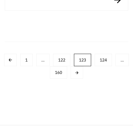
Posts
1
…
122
123
124
…
navigation
160