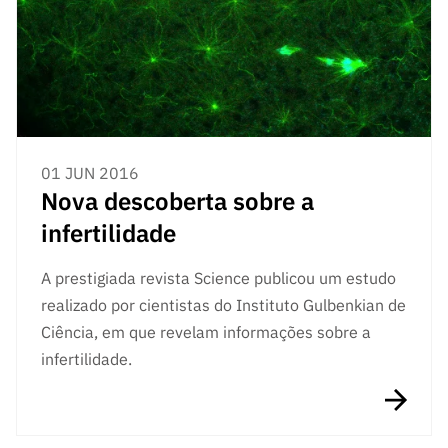
s
públicas
Manifesta
ções de
Interesse
FCCN,
serviços
01 JUN 2016
digitais da
Nova descoberta sobre a
FCT
infertilidade
Canais de
Denúncia
A prestigiada revista Science publicou um estudo
s
realizado por cientistas do Instituto Gulbenkian de
Apoios
Ciência, em que revelam informações sobre a
PRR –
“Ciência +
infertilidade.
Digital” e
“Ciência +
Capacitaç