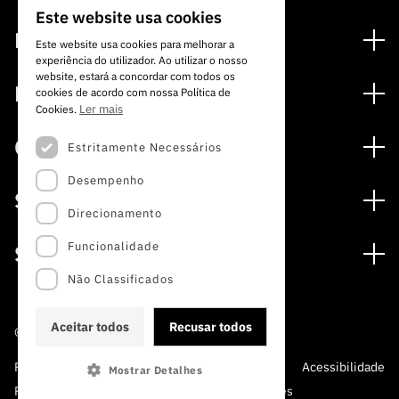
Este website usa cookies
PORTUGUESE
Financiamento
Este website usa cookies para melhorar a
experiência do utilizador. Ao utilizar o nosso
ENGLISH
Programas de Financiamento
website, estará a concordar com todos os
Media
cookies de acordo com nossa Política de
Internacional
Ler mais
Cookies.
Notícias
Prémios
Concursos
Estritamente Necessários
Notas de Imprensa
Desempenho
Concursos Abertos
Subscrever Newsletter
Serviços
Concursos Previstos
Direcionamento
Subscrever Direct Mail de Concursos
Serviços digitais: Tecnologia para o Conhecimento
Concursos Fechados
Agenda
Funcionalidade
Sobre
Arquivo, Documentação e Informação
Calendarização FCT 2026
Publicações
Não Classificados
A FCT
Acesso a dados estatísticos para fins científicos –
Media e Identidade de Marca
Protocolo INE/DGEEC/FCT
Estudos e Planeamento Estratégico
Aceitar todos
Recusar todos
©2022 · Fundação para a Ciência e a Tecnologia
Balcão da Ciência
Documentos de Gestão
Política de Privacidade e
Política de
Perguntas
Acessibilidade
Mostrar Detalhes
A FCT em Números
Protecção de Dados
Cookies
Frequentes