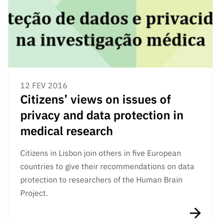
s
públicas
Manifesta
ções de
Interesse
FCCN,
serviços
12 FEV 2016
digitais da
Citizens’ views on issues of
FCT
privacy and data protection in
Canais de
Denúncia
medical research
s
Citizens in Lisbon join others in five European
Apoios
PRR –
countries to give their recommendations on data
“Ciência +
protection to researchers of the Human Brain
Digital” e
Project.
“Ciência +
Capacitaç