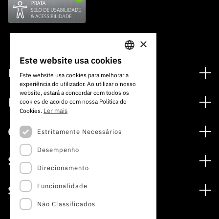
×
Este website usa cookies
PORTUGUESE
Financiamento
Este website usa cookies para melhorar a
experiência do utilizador. Ao utilizar o nosso
ENGLISH
Programas de Financiamento
website, estará a concordar com todos os
Media
cookies de acordo com nossa Política de
Internacional
Ler mais
Cookies.
Notícias
Prémios
Concursos
Estritamente Necessários
Notas de Imprensa
Desempenho
Concursos Abertos
Subscrever Newsletter
Serviços
Concursos Previstos
Direcionamento
Subscrever Direct Mail de Concursos
Serviços digitais: Tecnologia para o Conhecimento
Concursos Fechados
Agenda
Funcionalidade
Sobre
Arquivo, Documentação e Informação
Calendarização FCT 2026
Publicações
Não Classificados
A FCT
Acesso a dados estatísticos para fins científicos –
Media e Identidade de Marca