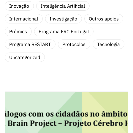
A FCT
Instituiçõ
Media e
es de I&D
LINKS
Inovação
Inteligência Artificial
Newsletter
es I&D
Identidade
RÁPIDOS
Infraestru
e Informação
Transparência
de Marca
Infraestru
Internacional
Investigação
Outros apoios
turas
Agenda
A FCT em
turas
Subscrever
Acesso a dados
Estudos e Planeamento
Outros
Números
Prémios
Programa ERC Portugal
Newsletter
Prémios
Publicações
Apoios
Acreditaç
estatísticos para fins
Subscrever
Estratégico
Outros
Programa RESTART
Protocolos
Tecnologia
ão,
Direct Mail
Apoios
Certificaç
científicos – Protocolo
de
Documentos de Gestão
Uncategorized
ão e
Concursos
Benefícios
INE/DGEEC/FCT
FCT
Apoios Comunitários
Fiscais
90 Segundos
Balcão da Ciência
Recrutam
Contactos
de Ciência
ento,
Subscrever
Aquisição
Direct Mail
de
de
Serviços e
Concursos
Parcerias
Comunicado
Consultas