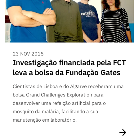
s
públicas
Manifesta
ções de
Interesse
FCCN,
serviços
23 NOV 2015
digitais da
Investigação financiada pela FCT
FCT
leva a bolsa da Fundação Gates
Canais de
Denúncia
Cientistas de Lisboa e do Algarve receberam uma
s
bolsa Grand Challenges Exploration para
Apoios
desenvolver uma refeição artificial para o
PRR –
“Ciência +
mosquito da malária, facilitando a sua
Digital” e
manutenção em laboratório.
“Ciência +
Capacitaç