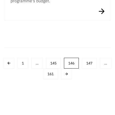
programme's budget.
Posts
1
…
145
146
147
…
navigation
161