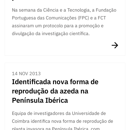
s
públicas
Na semana da Ciência e a Tecnologia, a Fundação
Manifesta
Portuguesa das Comunicações (FPC) e a FCT
ções de
assinaram um protocolo para a promoção e
Interesse
divulgação da investigação científica.
FCCN,
serviços
digitais da
FCT
Canais de
14 NOV 2013
Denúncia
Identificada nova forma de
s
reprodução da azeda na
Apoios
PRR –
Península Ibérica
“Ciência +
Digital” e
Equipa de investigadores da Universidade de
“Ciência +
Coimbra identifica nova forma de reprodução de
Capacitaç
planta invasora na Península Ibérica, com