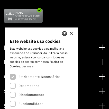
×
Este website usa cookies
PORTUGUESE
Financiamento
Este website usa cookies para melhorar a
experiência do utilizador. Ao utilizar o nosso
ENGLISH
Programas de Financiamento
website, estará a concordar com todos os
Media
cookies de acordo com nossa Política de
Internacional
Ler mais
Cookies.
Notícias
Prémios
Concursos
Estritamente Necessários
Notas de Imprensa
Desempenho
Concursos Abertos
Subscrever Newsletter
Serviços
Concursos Previstos
Direcionamento
Subscrever Direct Mail de Concursos
Serviços digitais: Tecnologia para o Conhecimento
Concursos Fechados
Agenda
Funcionalidade
Sobre