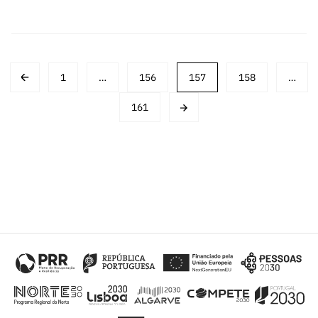
Posts
1
…
156
157
158
…
navigation
161