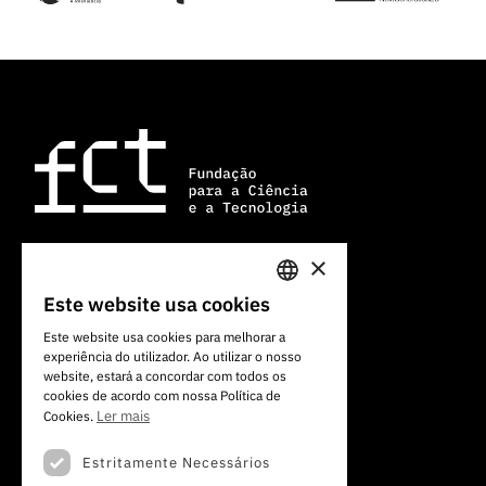
×
Av. do Brasil, 101
Este website usa cookies
PORTUGUESE
1700-066 Lisboa, Portugal
Este website usa cookies para melhorar a
+351 213 924 300
experiência do utilizador. Ao utilizar o nosso
ENGLISH
website, estará a concordar com todos os
cookies de acordo com nossa Política de
Ler mais
Cookies.
Estritamente Necessários