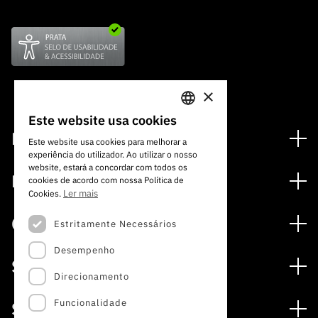
×
Este website usa cookies
PORTUGUESE
Financiamento
Este website usa cookies para melhorar a
experiência do utilizador. Ao utilizar o nosso
ENGLISH
Programas de Financiamento
website, estará a concordar com todos os
Media
cookies de acordo com nossa Política de
Internacional
Ler mais
Cookies.
Notícias
Prémios
Concursos
Estritamente Necessários
Notas de Imprensa
Desempenho
Concursos Abertos
Subscrever Newsletter
Serviços
Concursos Previstos
Direcionamento
Subscrever Direct Mail de Concursos
Serviços digitais: Tecnologia para o Conhecimento
Concursos Fechados
Agenda
Funcionalidade
Sobre