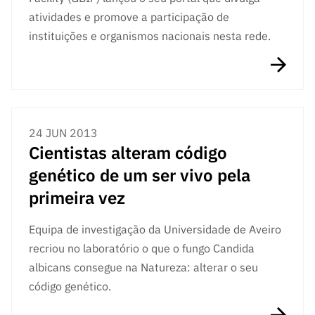
s
públicas
atividades e promove a participação de
Manifesta
instituições e organismos nacionais nesta rede.
ções de
Interesse
FCCN,
serviços
digitais da
24 JUN 2013
FCT
Cientistas alteram código
Canais de
genético de um ser vivo pela
Denúncia
primeira vez
s
Apoios
Equipa de investigação da Universidade de Aveiro
PRR –
recriou no laboratório o que o fungo Candida
“Ciência +
albicans consegue na Natureza: alterar o seu
Digital” e
“Ciência +
código genético.
Capacitaç