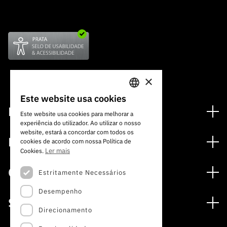
×
Este website usa cookies
PORTUGUESE
Financiamento
Este website usa cookies para melhorar a
experiência do utilizador. Ao utilizar o nosso
ENGLISH
Programas de Financiamento
website, estará a concordar com todos os
Media
cookies de acordo com nossa Política de
Internacional
Ler mais
Cookies.
Notícias
Prémios
Concursos
Estritamente Necessários
Notas de Imprensa
Desempenho
Concursos Abertos
Subscrever Newsletter
Serviços
Concursos Previstos
Direcionamento
Subscrever Direct Mail de Concursos
Serviços digitais: Tecnologia para o Conhecimento
Concursos Fechados