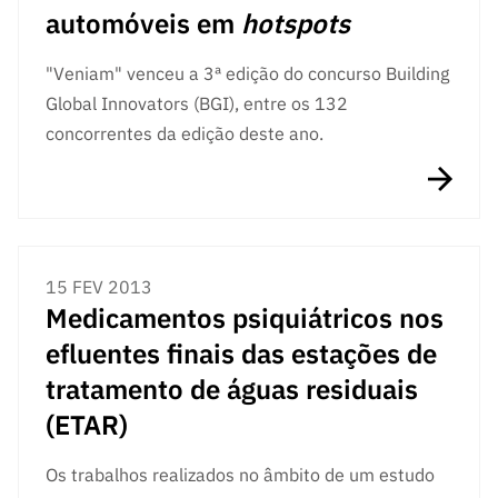
s
públicas
automóveis em
hotspots
Manifesta
"Veniam" venceu a 3ª edição do concurso Building
ções de
Global Innovators (BGI), entre os 132
Interesse
concorrentes da edição deste ano.
FCCN,
serviços
digitais da
FCT
Canais de
Denúncia
15 FEV 2013
s
Medicamentos psiquiátricos nos
Apoios
efluentes finais das estações de
PRR –
tratamento de águas residuais
“Ciência +
(ETAR)
Digital” e
“Ciência +
Os trabalhos realizados no âmbito de um estudo
Capacitaç