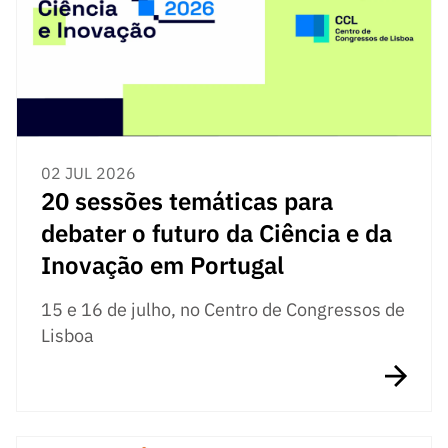
s
públicas
Manifesta
ções de
Interesse
FCCN,
serviços
02 JUL 2026
digitais da
20 sessões temáticas para
FCT
debater o futuro da Ciência e da
Canais de
Denúncia
Inovação em Portugal
s
15 e 16 de julho, no Centro de Congressos de
Apoios
Lisboa
PRR –
“Ciência +
Digital” e
“Ciência +
Capacitaç