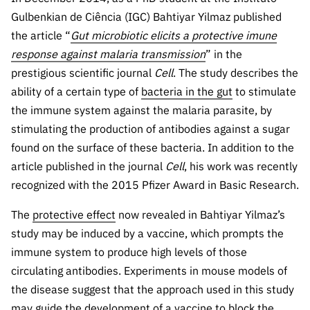
s
públicas
Gulbenkian de Ciência (IGC) Bahtiyar Yilmaz published
Manifesta
the article “
Gut microbiotic elicits a protective imune
ções de
response against malaria transmission
” in the
Interesse
prestigious scientific journal
Cell
. The study describes the
FCCN,
ability of a certain type of
bacteria in the gut
to stimulate
serviços
the immune system against the malaria parasite, by
digitais da
stimulating the production of antibodies against a sugar
FCT
found on the surface of these bacteria. In addition to the
Canais de
article published in the journal
Cell
, his work was recently
Denúncia
recognized with the 2015 Pfizer Award in Basic Research.
s
The
protective effect
now revealed in Bahtiyar Yilmaz’s
Apoios
PRR –
study may be induced by a vaccine, which prompts the
“Ciência +
immune system to produce high levels of those
Digital” e
circulating antibodies. Experiments in mouse models of
“Ciência +
the disease suggest that the approach used in this study
Capacitaç
may guide the development of a vaccine to block the