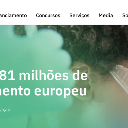
anciamento
Concursos
Serviços
Media
So
 81 milhões de
mento europeu
gação