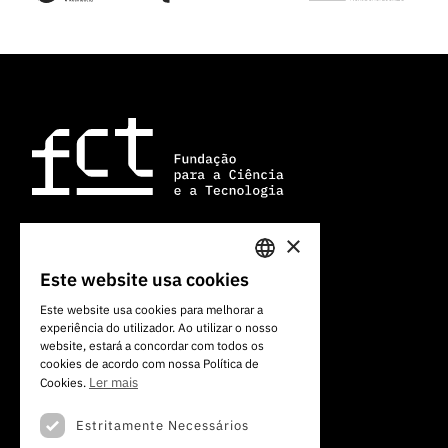
×
Av. do Brasil, 101
Este website usa cookies
PORTUGUESE
1700-066 Lisboa, Portugal
Este website usa cookies para melhorar a
+351 213 924 300
experiência do utilizador. Ao utilizar o nosso
ENGLISH
website, estará a concordar com todos os
cookies de acordo com nossa Política de
Ler mais
Cookies.
Estritamente Necessários