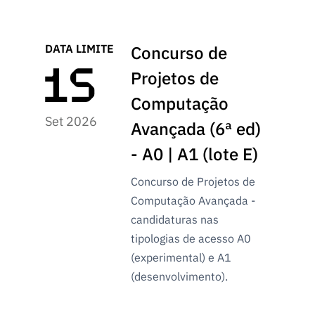
s
públicas
Manifesta
DATA LIMITE
Concurso de
ções de
Interesse
Projetos de
FCCN,
Computação
serviços
Set 2026
digitais da
Avançada (6ª ed)
FCT
- A0 | A1 (lote E)
Canais de
Denúncia
Concurso de Projetos de
s
Computação Avançada -
Apoios
candidaturas nas
PRR –
tipologias de acesso A0
“Ciência +
(experimental) e A1
Digital” e
(desenvolvimento).
“Ciência +
Capacitaç