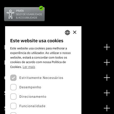
×
Este website usa cookies
PORTUGUESE
Financiamento
Este website usa cookies para melhorar a
experiência do utilizador. Ao utilizar o nosso
ENGLISH
Programas de Financiamento
website, estará a concordar com todos os
Media
cookies de acordo com nossa Política de
Internacional
Ler mais
Cookies.
Notícias
Prémios
Concursos
Estritamente Necessários
Notas de Imprensa
Desempenho
Concursos Abertos
Subscrever Newsletter
Serviços
Concursos Previstos
Direcionamento
Subscrever Direct Mail de Concursos
Serviços digitais: Tecnologia para o Conhecimento
Concursos Fechados
Agenda
Funcionalidade
Sobre
Arquivo, Documentação e Informação
Calendarização FCT 2026
Publicações