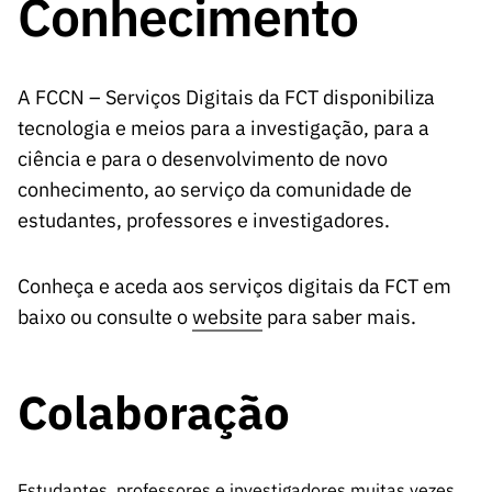
Conhecimento
A FCT
Instituiçõ
Media e
es de I&D
LINKS
Newsletter
es I&D
Identidade
RÁPIDOS
Infraestru
e Informação
Transparência
de Marca
Infraestru
turas
Agenda
A FCT em
turas
Subscrever
A FCCN – Serviços Digitais da FCT disponibiliza
Acesso a dados
Estudos e Planeamento
Outros
Números
Newsletter
tecnologia e meios para a investigação, para a
Prémios
Publicações
Apoios
Acreditaç
estatísticos para fins
Subscrever
ciência e para o desenvolvimento de novo
Estratégico
Outros
ão,
Direct Mail
conhecimento, ao serviço da comunidade de
Apoios
Certificaç
científicos – Protocolo
de
Documentos de Gestão
estudantes, professores e investigadores.
ão e
Concursos
Benefícios
INE/DGEEC/FCT
FCT
Apoios Comunitários
Fiscais
Conheça e aceda aos serviços digitais da FCT em
90 Segundos
Balcão da Ciência
Recrutam
baixo ou consulte o
Contactos
website
para saber mais.
de Ciência
ento,
Subscrever
Aquisição
Direct Mail
Colaboração
de
de
Serviços e
Concursos
Parcerias
Comunicado
Consultas
Estudantes, professores e investigadores muitas vezes