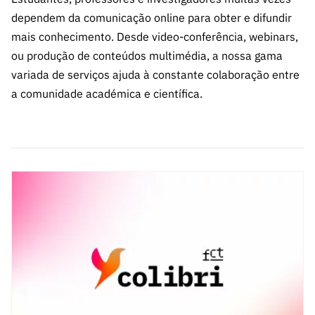
s
públicas
dependem da comunicação online para obter e difundir
Manifesta
mais conhecimento. Desde video-conferência, webinars,
ções de
ou produção de conteúdos multimédia, a nossa gama
Interesse
variada de serviços ajuda à constante colaboração entre
FCCN,
a comunidade académica e científica.
serviços
digitais da
FCT
Canais de
Denúncia
s
Apoios
PRR –
“Ciência +
Digital” e
“Ciência +
Capacitaç