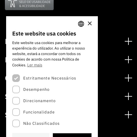
×
Este website usa cookies
PORTUGUESE
Financiamento
Este website usa cookies para melhorar a
experiência do utilizador. Ao utilizar o nosso
ENGLISH
Programas de Financiamento
website, estará a concordar com todos os
Media
cookies de acordo com nossa Política de
Internacional
Ler mais
Cookies.
Notícias
Prémios
Concursos
Estritamente Necessários
Notas de Imprensa
Desempenho
Concursos Abertos
Subscrever Newsletter
Serviços
Concursos Previstos
Direcionamento
Subscrever Direct Mail de Concursos
Serviços digitais: Tecnologia para o Conhecimento
Concursos Fechados
Agenda
Funcionalidade
Sobre
Arquivo, Documentação e Informação
Calendarização FCT 2026
Publicações
Não Classificados
A FCT
Acesso a dados estatísticos para fins científicos –
Media e Identidade de Marca
Protocolo INE/DGEEC/FCT