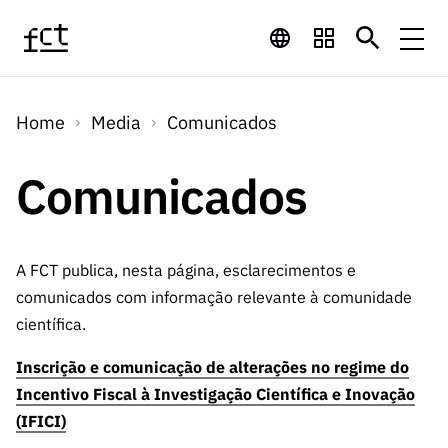
Saltar para o conteúdo principal
Financiamento
Home
Media
Comunicados
Financiamento
Programas de
Concursos
LINKS
Comunicados
RÁPIDOS
Financiamento
Concursos
Concursos Abertos
Serviços
Bolsas
LINKS
Internacional
Computaç
RÁPIDOS
A FCT publica, nesta página, esclarecimentos e
Concursos Previstos
Serviços
ão
comunicados com informação relevante à comunidade
Prémios
Serviços digitais:
Media
Bolsas
Emprego
científica.
Concursos Fechados
Emprego
Científico
Tecnologia para o
Media
Científico
Inscrição e comunicação de alterações no regime do
Calendário de
Notícias
Sobre
Projetos
LINKS
Incentivo Fiscal à Investigação Científica e Inovação
Projetos
Conhecimento
I&D
RÁPIDOS
I&D
Concursos FCT 2026
(IFICI)
Notas de Imprensa
Sobre
Instituiçõ
Arquivo, Documentação