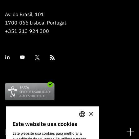
Av. do Brasil, 101
1700-066 Lisboa, Portugal
+351 213 924 300
×
Este website usa cookies
PORTUGUESE
Financiamento
Este website usa cookies para melhorar a
experiência do utilizador. Ao utilizar o nosso