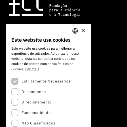
×
Av. do Brasil, 101
Este website usa cookies
PORTUGUESE
1700-066 Lisboa, Portugal
Este website usa cookies para melhorar a
+351 213 924 300
experiência do utilizador. Ao utilizar o nosso
ENGLISH
website, estará a concordar com todos os
cookies de acordo com nossa Política de
Ler mais
Cookies.
Estritamente Necessários
Desempenho
Direcionamento
Funcionalidade
Não Classificados