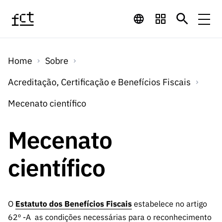
Saltar para o conteúdo principal
Financiamento
Home
Sobre
Financiamento
Programas de
Concursos
Acreditação, Certificação e Benefícios Fiscais
LINKS
RÁPIDOS
Financiamento
Mecenato científico
Concursos
Concursos Abertos
Serviços
Bolsas
LINKS
Internacional
Mecenato
Computaç
RÁPIDOS
Concursos Previstos
Serviços
ão
Prémios
Serviços digitais:
Media
Bolsas
científico
Emprego
Concursos Fechados
Emprego
Científico
Tecnologia para o
Media
Científico
Calendário de
Notícias
Sobre
Projetos
LINKS
Projetos
Conhecimento
I&D
O
Estatuto dos Benefícios Fiscais
estabelece no artigo
RÁPIDOS
I&D
Concursos FCT 2026
Notas de Imprensa
Sobre
Instituiçõ
62º -A as condições necessárias para o reconhecimento
Arquivo, Documentação