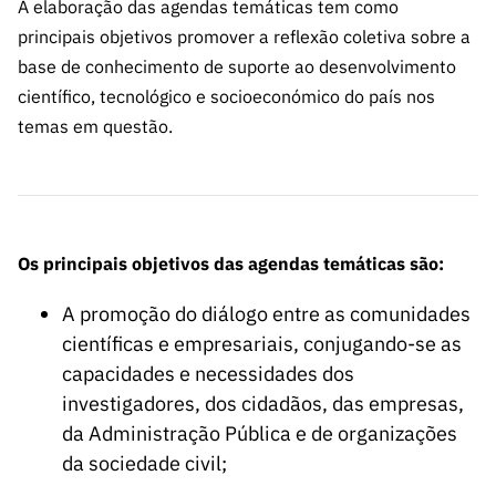
s
A elaboração das agendas temáticas tem como
públicas
principais objetivos promover a reflexão coletiva sobre a
Manifesta
base de conhecimento de suporte ao desenvolvimento
ções de
científico, tecnológico e socioeconómico do país nos
Interesse
temas em questão.
FCCN,
serviços
digitais da
FCT
Canais de
Os principais objetivos das agendas temáticas são:
Denúncia
s
A promoção do diálogo entre as comunidades
científicas e empresariais, conjugando-se as
Apoios
PRR –
capacidades e necessidades dos
“Ciência +
investigadores, dos cidadãos, das empresas,
Digital” e
da Administração Pública e de organizações
“Ciência +
da sociedade civil;
Capacitaç