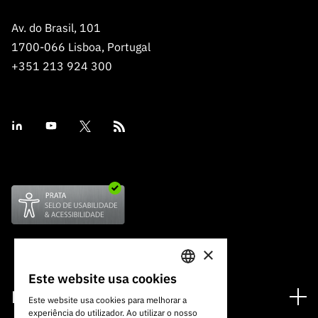
Av. do Brasil, 101
1700-066 Lisboa, Portugal
+351 213 924 300
×
Este website usa cookies
PORTUGUESE
Financiamento
Este website usa cookies para melhorar a
experiência do utilizador. Ao utilizar o nosso
ENGLISH