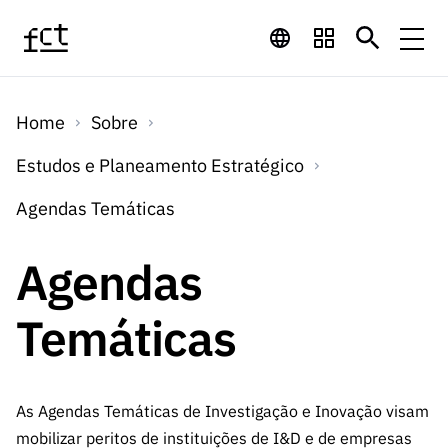
Saltar para o conteúdo principal
Financiamento
Home
Sobre
Financiamento
Programas de
Concursos
Estudos e Planeamento Estratégico
LINKS
RÁPIDOS
Financiamento
Agendas Temáticas
Concursos
Concursos Abertos
Serviços
Bolsas
LINKS
Internacional
Agendas
Computaç
RÁPIDOS
Concursos Previstos
Serviços
ão
Prémios
Serviços digitais:
Media
Bolsas
Temáticas
Emprego
Concursos Fechados
Emprego
Científico
Tecnologia para o
Media
Científico
Calendário de
Notícias
Sobre
Projetos
LINKS
Projetos
Conhecimento
I&D
As Agendas Temáticas de Investigação e Inovação visam
RÁPIDOS
I&D
Concursos FCT 2026
Notas de Imprensa
Sobre
Instituiçõ
mobilizar peritos de instituições de I&D e de empresas
Arquivo, Documentação