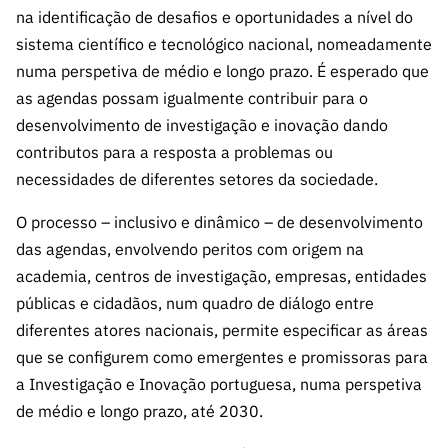
A FCT
Instituiçõ
Media e
es de I&D
LINKS
na identificação de desafios e oportunidades a nível do
Newsletter
es I&D
Identidade
RÁPIDOS
Infraestru
sistema científico e tecnológico nacional, nomeadamente
e Informação
Transparência
de Marca
Infraestru
turas
Agenda
numa perspetiva de médio e longo prazo. É esperado que
A FCT em
turas
Subscrever
Acesso a dados
Estudos e Planeamento
as agendas possam igualmente contribuir para o
Outros
Números
Newsletter
Prémios
Publicações
Apoios
desenvolvimento de investigação e inovação dando
Acreditaç
estatísticos para fins
Subscrever
Estratégico
Outros
contributos para a resposta a problemas ou
ão,
Direct Mail
Apoios
necessidades de diferentes setores da sociedade.
Certificaç
científicos – Protocolo
de
Documentos de Gestão
ão e
Concursos
O processo – inclusivo e dinâmico – de desenvolvimento
Benefícios
INE/DGEEC/FCT
FCT
Apoios Comunitários
das agendas, envolvendo peritos com origem na
Fiscais
90 Segundos
academia, centros de investigação, empresas, entidades
Balcão da Ciência
Recrutam
Contactos
de Ciência
públicas e cidadãos, num quadro de diálogo entre
ento,
Subscrever
diferentes atores nacionais, permite especificar as áreas
Aquisição
Direct Mail
que se configurem como emergentes e promissoras para
de
de
Serviços e
a Investigação e Inovação portuguesa, numa perspetiva
Concursos
Parcerias
de médio e longo prazo, até 2030.
Comunicado
Consultas