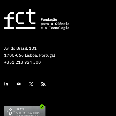
s
públicas
Manifesta
ções de
Interesse
FCCN,
serviços
digitais da
Av. do Brasil, 101
FCT
1700-066 Lisboa, Portugal
Canais de
+351 213 924 300
Denúncia
s
Apoios
PRR –
“Ciência +
Digital” e
“Ciência +
Capacitaç