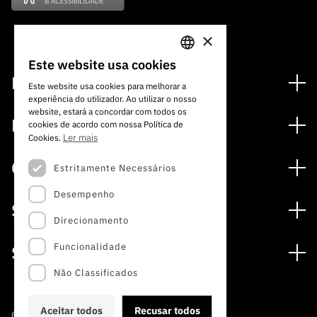
ão”
×
Este website usa cookies
PORTUGUESE
Financiamento
Este website usa cookies para melhorar a
experiência do utilizador. Ao utilizar o nosso
ENGLISH
Programas de Financiamento
website, estará a concordar com todos os
Media
cookies de acordo com nossa Política de
Internacional
Ler mais
Cookies.
Notícias
Prémios
Concursos
Estritamente Necessários
Notas de Imprensa
Desempenho
Concursos Abertos
Subscrever Newsletter
Serviços
Concursos Previstos
Direcionamento
Subscrever Direct Mail de Concursos
Serviços digitais: Tecnologia para o Conhecimento
Concursos Fechados
Agenda
Funcionalidade
Sobre
Arquivo, Documentação e Informação
Calendarização FCT 2026
Publicações
Não Classificados
A FCT
Acesso a dados estatísticos para fins científicos –
Media e Identidade de Marca
Protocolo INE/DGEEC/FCT
Estudos e Planeamento Estratégico
Aceitar todos
Recusar todos
©2022 · Fundação para a Ciência e a Tecnologia