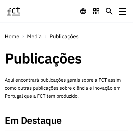
Saltar para o conteúdo principal
Financiamento
Home
Media
Publicações
Financiamento
Programas de
Concursos
LINKS
Publicações
RÁPIDOS
Financiamento
Concursos
Concursos Abertos
Serviços
Bolsas
LINKS
Internacional
Computaç
RÁPIDOS
Aqui encontrará publicações gerais sobre a FCT assim
Concursos Previstos
Serviços
ão
como outras publicações sobre ciência e inovação em
Prémios
Serviços digitais:
Media
Bolsas
Emprego
Portugal que a FCT tem produzido.
Concursos Fechados
Emprego
Científico
Tecnologia para o
Media
Científico
Calendário de
Notícias
Sobre
Projetos
LINKS
Em Destaque
Projetos
Conhecimento
I&D
RÁPIDOS
I&D
Concursos FCT 2026
Notas de Imprensa
Sobre
Instituiçõ
Arquivo, Documentação