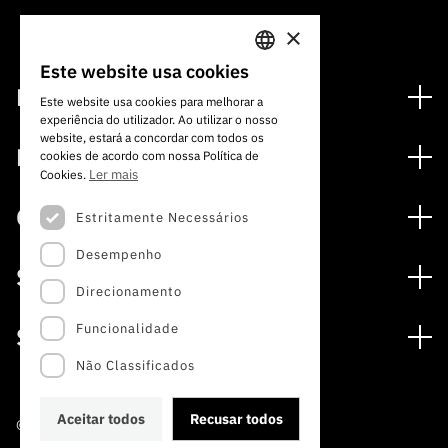
×
Este website usa cookies
PORTUGUESE
Financiamento
Este website usa cookies para melhorar a
experiência do utilizador. Ao utilizar o nosso
ENGLISH
Programas de Financiamento
website, estará a concordar com todos os
Media
cookies de acordo com nossa Política de
Internacional
Ler mais
Cookies.
Notícias
Prémios
Concursos
Estritamente Necessários
Notas de Imprensa
Desempenho
Concursos Abertos
Subscrever Newsletter
Serviços
Concursos Previstos
Direcionamento
Subscrever Direct Mail de Concursos
Serviços digitais: Tecnologia para o Conhecimento
Concursos Fechados
Agenda
Funcionalidade
Sobre
Arquivo, Documentação e Informação
Calendarização FCT 2026
Publicações
Não Classificados
A FCT
Acesso a dados estatísticos para fins científicos –
Media e Identidade de Marca
Protocolo INE/DGEEC/FCT
Estudos e Planeamento Estratégico
Aceitar todos
Recusar todos
©2022 · Fundação para a Ciência e a Tecnologia
Balcão da Ciência
Documentos de Gestão