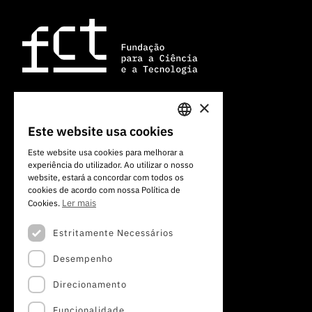
×
Av. do Brasil, 101
Este website usa cookies
PORTUGUESE
1700-066 Lisboa, Portugal
Este website usa cookies para melhorar a
+351 213 924 300
experiência do utilizador. Ao utilizar o nosso
ENGLISH
website, estará a concordar com todos os
cookies de acordo com nossa Política de
Ler mais
Cookies.
Estritamente Necessários
Desempenho
Direcionamento
Funcionalidade