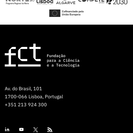
s
públicas
Manifesta
ções de
Interesse
FCCN,
serviços
digitais da
FCT
Canais de
Denúncia
s
Av. do Brasil, 101
Apoios
1700-066 Lisboa, Portugal
PRR –
+351 213 924 300
“Ciência +
Digital” e
“Ciência +
Capacitaç