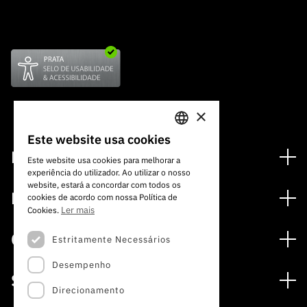
ão”
×
Este website usa cookies
PORTUGUESE
Financiamento
Este website usa cookies para melhorar a
experiência do utilizador. Ao utilizar o nosso
ENGLISH
Programas de Financiamento
website, estará a concordar com todos os
Media
cookies de acordo com nossa Política de
Internacional
Ler mais
Cookies.
Notícias
Prémios
Concursos
Estritamente Necessários
Notas de Imprensa
Desempenho
Concursos Abertos
Subscrever Newsletter
Serviços
Concursos Previstos
Direcionamento
Subscrever Direct Mail de Concursos