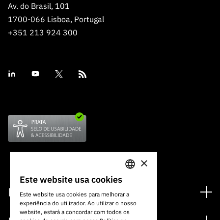
Av. do Brasil, 101
1700-066 Lisboa, Portugal
+351 213 924 300
×
Este website usa cookies
PORTUGUESE
Financiamento
Este website usa cookies para melhorar a
experiência do utilizador. Ao utilizar o nosso
ENGLISH
Programas de Financiamento
website, estará a concordar com todos os