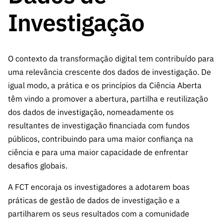
A FCT
Instituiçõ
Media e
es de I&D
LINKS
Newsletter
Investigação
es I&D
Identidade
RÁPIDOS
Infraestru
e Informação
Transparência
de Marca
Infraestru
turas
Agenda
A FCT em
turas
Subscrever
Acesso a dados
Estudos e Planeamento
Outros
Números
Newsletter
Prémios
O contexto da transformação digital tem contribuído para
Publicações
Apoios
Acreditaç
estatísticos para fins
Subscrever
Estratégico
uma relevância crescente dos dados de investigação. De
Outros
ão,
Direct Mail
Apoios
igual modo, a prática e os princípios da Ciência Aberta
Certificaç
científicos – Protocolo
de
Documentos de Gestão
têm vindo a promover a abertura, partilha e reutilização
ão e
Concursos
dos dados de investigação, nomeadamente os
Benefícios
INE/DGEEC/FCT
FCT
Apoios Comunitários
resultantes de investigação financiada com fundos
Fiscais
90 Segundos
públicos, contribuindo para uma maior confiança na
Balcão da Ciência
Recrutam
Contactos
de Ciência
ciência e para uma maior capacidade de enfrentar
ento,
Subscrever
desafios globais.
Aquisição
Direct Mail
de
de
A FCT encoraja os investigadores a adotarem boas
Serviços e
Concursos
práticas de gestão de dados de investigação e a
Parcerias
Comunicado
partilharem os seus resultados com a comunidade
Consultas