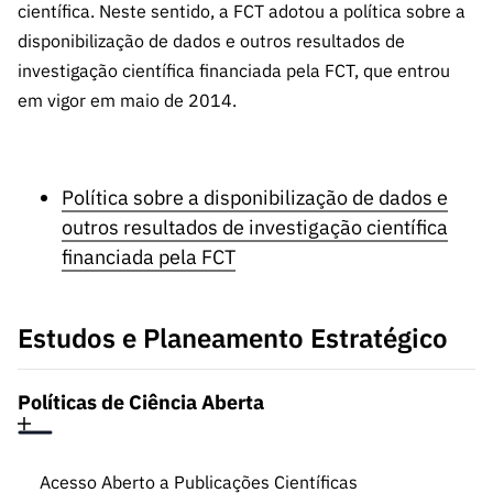
s
científica. Neste sentido, a FCT adotou a política sobre a
públicas
disponibilização de dados e outros resultados de
Manifesta
investigação científica financiada pela FCT, que entrou
ções de
em vigor em maio de 2014.
Interesse
FCCN,
serviços
digitais da
Política sobre a disponibilização de dados e
FCT
outros resultados de investigação científica
Canais de
financiada pela FCT
Denúncia
s
Estudos e Planeamento Estratégico
Apoios
PRR –
“Ciência +
Políticas de Ciência Aberta
Digital” e
“Ciência +
Capacitaç
Acesso Aberto a Publicações Científicas