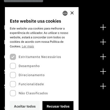
×
Este website usa cookies
PORTUGUESE
Financiamento
Este website usa cookies para melhorar a
experiência do utilizador. Ao utilizar o nosso
ENGLISH
Programas de Financiamento
website, estará a concordar com todos os
Media
cookies de acordo com nossa Política de
Internacional
Ler mais
Cookies.
Notícias
Prémios
Concursos
Estritamente Necessários
Notas de Imprensa
Desempenho
Concursos Abertos
Subscrever Newsletter
Serviços
Concursos Previstos
Direcionamento
Subscrever Direct Mail de Concursos
Serviços digitais: Tecnologia para o Conhecimento
Concursos Fechados
Agenda
Funcionalidade
Sobre
Arquivo, Documentação e Informação
Calendarização FCT 2026
Publicações
Não Classificados
A FCT
Acesso a dados estatísticos para fins científicos –
Media e Identidade de Marca
Protocolo INE/DGEEC/FCT
Estudos e Planeamento Estratégico
Aceitar todos
Recusar todos
©2022 · Fundação para a Ciência e a Tecnologia