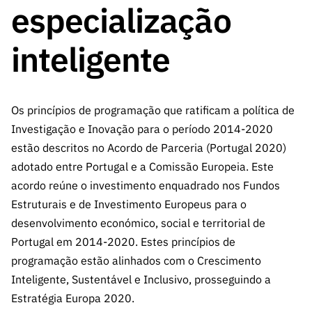
A FCT
Instituiçõ
Media e
especialização
es de I&D
LINKS
Newsletter
es I&D
Identidade
RÁPIDOS
Infraestru
e Informação
Transparência
de Marca
Infraestru
inteligente
turas
Agenda
A FCT em
turas
Subscrever
Acesso a dados
Estudos e Planeamento
Outros
Números
Newsletter
Prémios
Publicações
Apoios
Acreditaç
estatísticos para fins
Subscrever
Estratégico
Outros
Os princípios de programação que ratificam a política de
ão,
Direct Mail
Apoios
Certificaç
Investigação e Inovação para o período 2014-2020
científicos – Protocolo
de
Documentos de Gestão
ão e
estão descritos no Acordo de Parceria (Portugal 2020)
Concursos
Benefícios
INE/DGEEC/FCT
FCT
adotado entre Portugal e a Comissão Europeia. Este
Apoios Comunitários
Fiscais
acordo reúne o investimento enquadrado nos Fundos
90 Segundos
Balcão da Ciência
Recrutam
Contactos
Estruturais e de Investimento Europeus para o
de Ciência
ento,
desenvolvimento económico, social e territorial de
Subscrever
Aquisição
Portugal em 2014-2020. Estes princípios de
Direct Mail
de
de
programação estão alinhados com o Crescimento
Serviços e
Concursos
Inteligente, Sustentável e Inclusivo, prosseguindo a
Parcerias
Estratégia Europa 2020.
Comunicado
Consultas