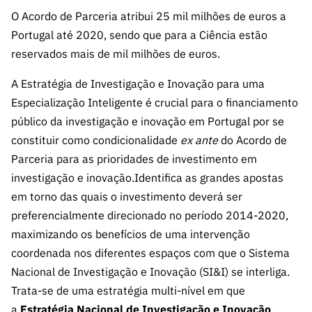
s
públicas
O Acordo de Parceria atribui 25 mil milhões de euros a
Manifesta
Portugal até 2020, sendo que para a Ciência estão
ções de
reservados mais de mil milhões de euros.
Interesse
A Estratégia de Investigação e Inovação para uma
FCCN,
Especialização Inteligente é crucial para o financiamento
serviços
público da investigação e inovação em Portugal por se
digitais da
FCT
constituir como condicionalidade
ex ante
do Acordo de
Parceria para as prioridades de investimento em
Canais de
Denúncia
investigação e inovação.Identifica as grandes apostas
s
em torno das quais o investimento deverá ser
preferencialmente direcionado no período 2014-2020,
Apoios
PRR –
maximizando os benefícios de uma intervenção
“Ciência +
coordenada nos diferentes espaços com que o Sistema
Digital” e
Nacional de Investigação e Inovação (SI&I) se interliga.
“Ciência +
Trata-se de uma estratégia multi-nível em que
Capacitaç
a
Estratégia Nacional de Investigação e Inovação