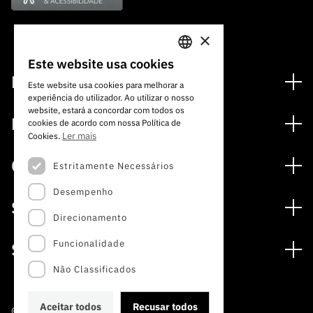
ão”
×
Este website usa cookies
PORTUGUESE
Financiamento
Este website usa cookies para melhorar a
experiência do utilizador. Ao utilizar o nosso
ENGLISH
Programas de Financiamento
website, estará a concordar com todos os
Media
cookies de acordo com nossa Política de
Internacional
Ler mais
Cookies.
Notícias
Prémios
Concursos
Estritamente Necessários
Notas de Imprensa
Desempenho
Concursos Abertos
Subscrever Newsletter
Serviços
Concursos Previstos
Direcionamento
Subscrever Direct Mail de Concursos
Serviços digitais: Tecnologia para o Conhecimento
Concursos Fechados
Agenda
Funcionalidade
Sobre
Arquivo, Documentação e Informação
Calendarização FCT 2026
Publicações
Não Classificados
A FCT
Acesso a dados estatísticos para fins científicos –
Media e Identidade de Marca
Protocolo INE/DGEEC/FCT
Estudos e Planeamento Estratégico
Aceitar todos
Recusar todos
©2022 · Fundação para a Ciência e a Tecnologia