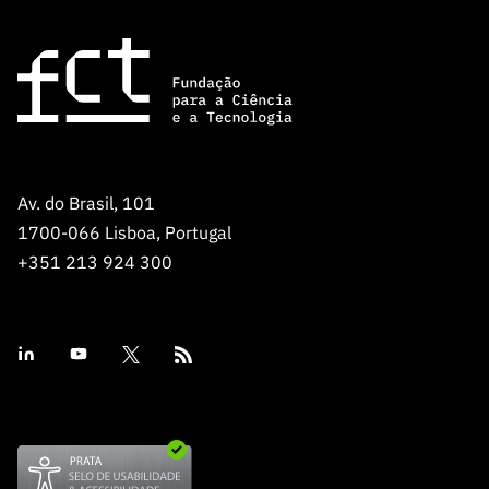
s
públicas
Manifesta
ções de
Interesse
FCCN,
serviços
digitais da
Av. do Brasil, 101
FCT
1700-066 Lisboa, Portugal
Canais de
+351 213 924 300
Denúncia
s
Apoios
PRR –
“Ciência +
Digital” e
“Ciência +
Capacitaç