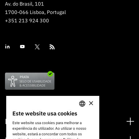
Av. do Brasil, 101
1700-066 Lisboa, Portugal
+351 213 924 300
×
Este website usa cookies
PORTUGUESE
Financiamento
Este website usa cookies para melhorar a
experiência do utilizador. Ao utilizar o nosso
ENGLISH
Programas de Financiamento
website, estará a concordar com todos os