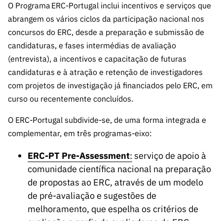
A FCT
Instituiçõ
Media e
es de I&D
O Programa ERC-Portugal inclui incentivos e serviços que
LINKS
Newsletter
es I&D
Identidade
abrangem os vários ciclos da participação nacional nos
RÁPIDOS
Infraestru
e Informação
Transparência
de Marca
Infraestru
concursos do ERC, desde a preparação e submissão de
turas
Agenda
A FCT em
turas
Subscrever
candidaturas, e fases intermédias de avaliação
Acesso a dados
Estudos e Planeamento
Outros
Números
Newsletter
Prémios
Publicações
(entrevista), a incentivos e capacitação de futuras
Apoios
Acreditaç
estatísticos para fins
Subscrever
Estratégico
candidaturas e à atração e retenção de investigadores
Outros
ão,
Direct Mail
Apoios
com projetos de investigação já financiados pelo ERC, em
Certificaç
científicos – Protocolo
de
Documentos de Gestão
curso ou recentemente concluídos.
ão e
Concursos
Benefícios
INE/DGEEC/FCT
FCT
Apoios Comunitários
O ERC-Portugal subdivide-se, de uma forma integrada e
Fiscais
90 Segundos
complementar, em três programas-eixo:
Balcão da Ciência
Recrutam
Contactos
de Ciência
ento,
ERC-PT Pre-Assessment
:
serviço de apoio à
Subscrever
Aquisição
comunidade científica nacional na preparação
Direct Mail
de
de propostas ao ERC, através de um modelo
de
Serviços e
de pré-avaliação e sugestões de
Concursos
Parcerias
melhoramento, que espelha os critérios de
Comunicado
Consultas