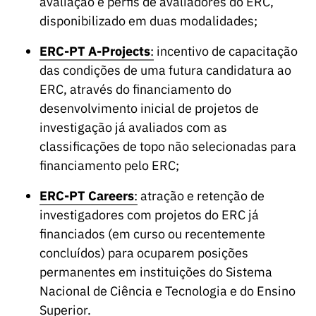
avaliação e perfis de avaliadores do ERC,
s
públicas
disponibilizado em duas modalidades;
Manifesta
ções de
ERC-PT A-Projects
:
incentivo de capacitação
Interesse
das condições de uma futura candidatura ao
ERC, através do financiamento do
FCCN,
serviços
desenvolvimento inicial de projetos de
digitais da
investigação já avaliados com as
FCT
classificações de topo não selecionadas para
Canais de
financiamento pelo ERC;
Denúncia
ERC-PT Careers
:
atração e retenção de
s
investigadores com projetos do ERC já
Apoios
financiados (em curso ou recentemente
PRR –
concluídos) para ocuparem posições
“Ciência +
Digital” e
permanentes em instituições do Sistema
“Ciência +
Nacional de Ciência e Tecnologia e do Ensino
Capacitaç
Superior.