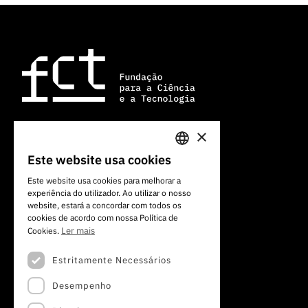
×
Av. do Brasil, 101
Este website usa cookies
PORTUGUESE
1700-066 Lisboa, Portugal
Este website usa cookies para melhorar a
+351 213 924 300
experiência do utilizador. Ao utilizar o nosso
ENGLISH
website, estará a concordar com todos os
cookies de acordo com nossa Política de
Ler mais
Cookies.
Estritamente Necessários
Desempenho