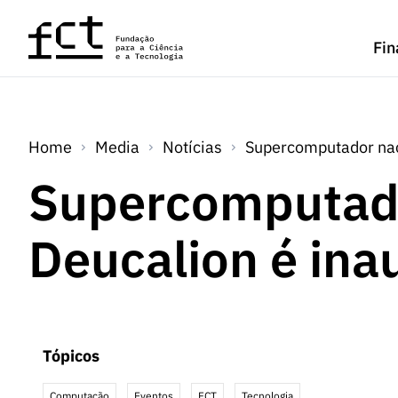
Saltar para o conteúdo principal
Fin
Home
Media
Notícias
Supercomputador nac
Supercomputado
Deucalion é ina
Tópicos
Computação
Eventos
FCT
Tecnologia