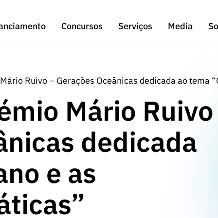
anciamento
Concursos
Serviços
Media
So
 Mário Ruivo – Gerações Oceânicas dedicada ao tema “
rémio Mário Ruivo
ânicas dedicada
ano e as
áticas”