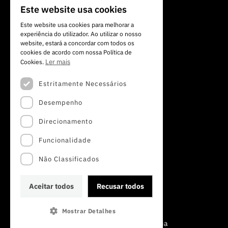
Av. do Brasil, 101
Este website usa cookies
PORTUGUESE
1700-066 Lisboa, Portugal
Este website usa cookies para melhorar a
+351 213 924 300
experiência do utilizador. Ao utilizar o nosso
ENGLISH
website, estará a concordar com todos os
cookies de acordo com nossa Política de
Ler mais
Cookies.
Estritamente Necessários
Desempenho
Direcionamento
Funcionalidade
Não Classificados
Aceitar todos
Recusar todos
Mostrar Detalhes
©2022 · Fundação para a Ciência e a Tecnologia