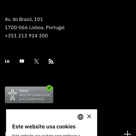
Av. do Brasil, 101
1700-066 Lisboa, Portugal
+351 213 924 300
×
Este website usa cookies
PORTUGUESE
Financiamento
Este website usa cookies para melhorar a