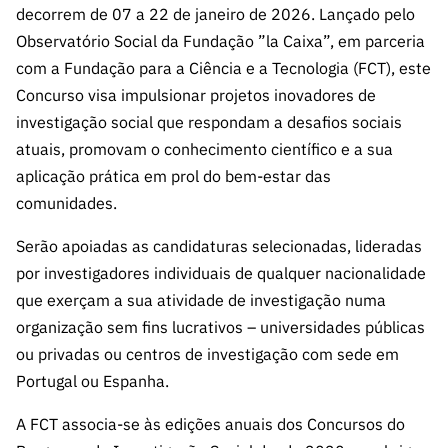
s
decorrem de 07 a 22 de janeiro de 2026. Lançado pelo
públicas
Observatório Social da Fundação ”la Caixa”, em parceria
Manifesta
com a Fundação para a Ciência e a Tecnologia (FCT), este
ções de
Interesse
Concurso visa impulsionar projetos inovadores de
investigação social que respondam a desafios sociais
FCCN,
atuais, promovam o conhecimento científico e a sua
serviços
digitais da
aplicação prática em prol do bem-estar das
FCT
comunidades.
Canais de
Serão apoiadas as candidaturas selecionadas, lideradas
Denúncia
por investigadores individuais de qualquer nacionalidade
s
que exerçam a sua atividade de investigação numa
Apoios
organização sem fins lucrativos – universidades públicas
PRR –
ou privadas ou centros de investigação com sede em
“Ciência +
Portugal ou Espanha.
Digital” e
“Ciência +
A FCT associa-se às edições anuais dos Concursos do
Capacitaç