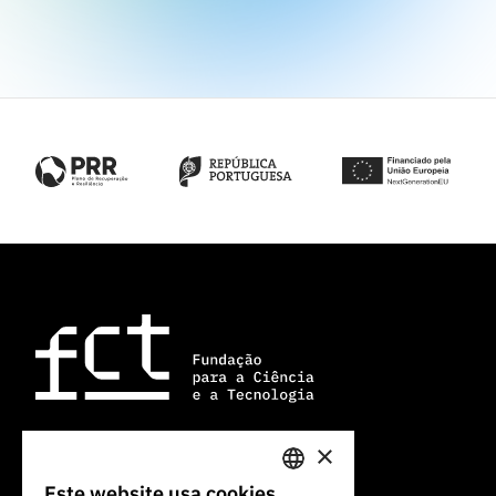
×
Av. do Brasil, 101
Este website usa cookies