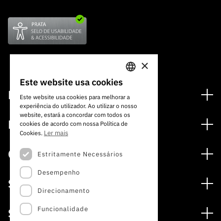
×
Este website usa cookies
PORTUGUESE
Financiamento
Este website usa cookies para melhorar a
experiência do utilizador. Ao utilizar o nosso
ENGLISH
Programas de Financiamento
website, estará a concordar com todos os
Media
cookies de acordo com nossa Política de
Internacional
Ler mais
Cookies.
Notícias
Prémios
Concursos
Estritamente Necessários
Notas de Imprensa
Desempenho
Concursos Abertos
Subscrever Newsletter
Serviços
Concursos Previstos
Direcionamento
Subscrever Direct Mail de Concursos
Serviços digitais: Tecnologia para o Conhecimento
Concursos Fechados
Agenda
Funcionalidade
Sobre
Arquivo, Documentação e Informação