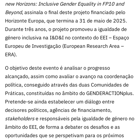
s
new Horizons: Inclusive Gender Equality in FP10 and
públicas
Beyond
, assinala o final deste projeto financiado pelo
Manifesta
Horizonte Europa, que termina a 31 de maio de 2025.
ções de
Durante três anos, o projeto promoveu a igualdade de
Interesse
género inclusiva na I&D&I no contexto do EEI – Espaço
FCCN,
Europeu de Investigação (European Research Area –
serviços
ERA).
digitais da
FCT
O objetivo deste evento é analisar o progresso
Canais de
alcançado, assim como avaliar o avanço na coordenação
Denúncia
política, conseguido através das duas Comunidades de
s
Práticas, constituídas no âmbito do GENDERACTIONplus.
Apoios
Pretende-se ainda estabelecer um diálogo entre
PRR –
decisores políticos, agências de financiamento,
“Ciência +
stakeholders
e responsáveis pela igualdade de género no
Digital” e
âmbito do EEI, de forma a debater os desafios e as
“Ciência +
Capacitaç
oportunidades que se perspetivam para os próximos