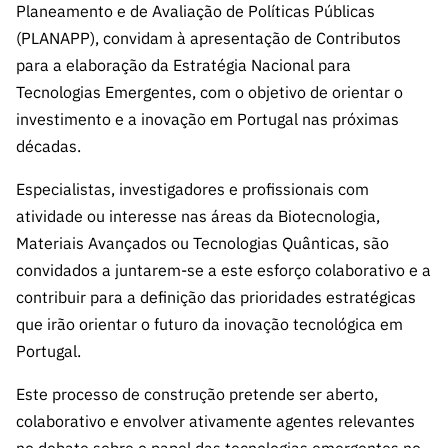
s
Planeamento e de Avaliação de Políticas Públicas
públicas
(PLANAPP), convidam à apresentação de Contributos
Manifesta
para a elaboração da Estratégia Nacional para
ções de
Tecnologias Emergentes, com o objetivo de orientar o
Interesse
investimento e a inovação em Portugal nas próximas
FCCN,
décadas.
serviços
digitais da
Especialistas, investigadores e profissionais com
FCT
atividade ou interesse nas áreas da Biotecnologia,
Canais de
Materiais Avançados ou Tecnologias Quânticas, são
Denúncia
convidados a juntarem-se a este esforço colaborativo e a
s
contribuir para a definição das prioridades estratégicas
Apoios
que irão orientar o futuro da inovação tecnológica em
PRR –
Portugal.
“Ciência +
Digital” e
Este processo de construção pretende ser aberto,
“Ciência +
colaborativo e envolver ativamente agentes relevantes
Capacitaç