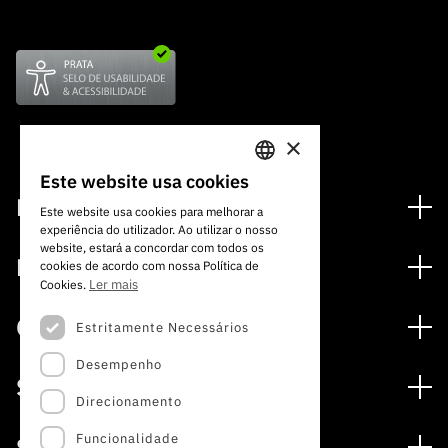
×
Este website usa cookies
PORTUGUESE
Financiamento
Este website usa cookies para melhorar a
experiência do utilizador. Ao utilizar o nosso
ENGLISH
Programas de Financiamento
website, estará a concordar com todos os
Media
cookies de acordo com nossa Política de
Internacional
Ler mais
Cookies.
Notícias
Prémios
Concursos
Estritamente Necessários
Notas de Imprensa
Desempenho
Concursos Abertos
Subscrever Newsletter
Serviços
Concursos Previstos
Direcionamento
Subscrever Direct Mail de Concursos
Serviços digitais: Tecnologia para o Conhecimento
Concursos Fechados
Agenda
Funcionalidade
Sobre