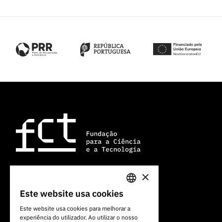
×
Av. do Brasil, 101
Este website usa cookies
PORTUGUESE
1700-066 Lisboa, Portugal
Este website usa cookies para melhorar a
+351 213 924 300
experiência do utilizador. Ao utilizar o nosso
ENGLISH