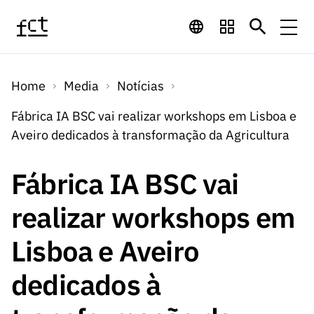
Saltar para o conteúdo principal
Financiamento
Home
Media
Notícias
Financiamento
Programas de
Concursos
Fábrica IA BSC vai realizar workshops em Lisboa e
LINKS
Aveiro dedicados à transformação da Agricultura
RÁPIDOS
Financiamento
Concursos
Concursos Abertos
Serviços
Bolsas
LINKS
Fábrica IA BSC vai
Internacional
Computaç
RÁPIDOS
Concursos Previstos
Serviços
ão
realizar workshops em
Prémios
Serviços digitais:
Media
Bolsas
Emprego
Concursos Fechados
Emprego
Lisboa e Aveiro
Científico
Tecnologia para o
Media
Científico
Calendário de
Notícias
Sobre
Projetos
LINKS
dedicados à
Projetos
Conhecimento
I&D
RÁPIDOS
I&D
Concursos FCT 2026
Notas de Imprensa
Sobre
Instituiçõ
Arquivo, Documentação