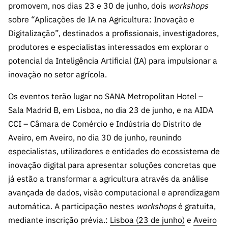
s
promovem, nos dias 23 e 30 de junho, dois
workshops
públicas
sobre “Aplicações de IA na Agricultura: Inovação e
Manifesta
Digitalização”, destinados a profissionais, investigadores,
ções de
produtores e especialistas interessados em explorar o
Interesse
potencial da Inteligência Artificial (IA) para impulsionar a
FCCN,
inovação no setor agrícola.
serviços
digitais da
Os eventos terão lugar no SANA Metropolitan Hotel –
FCT
Sala Madrid B, em Lisboa, no dia 23 de junho, e na AIDA
Canais de
CCI – Câmara de Comércio e Indústria do Distrito de
Denúncia
Aveiro, em Aveiro, no dia 30 de junho, reunindo
s
especialistas, utilizadores e entidades do ecossistema de
Apoios
inovação digital para apresentar soluções concretas que
PRR –
já estão a transformar a agricultura através da análise
“Ciência +
avançada de dados, visão computacional e aprendizagem
Digital” e
automática. A participação nestes
workshops
é gratuita,
“Ciência +
Capacitaç
mediante inscrição prévia.:
Lisboa (23 de junho)
e
Aveiro