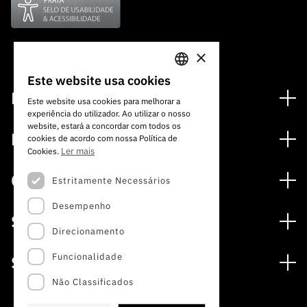
×
Este website usa cookies
PORTUGUESE
Financiamento
Este website usa cookies para melhorar a
experiência do utilizador. Ao utilizar o nosso
ENGLISH
Programas de Financiamento
website, estará a concordar com todos os
Media
cookies de acordo com nossa Política de
Internacional
Ler mais
Cookies.
Notícias
Prémios
Concursos
Estritamente Necessários
Notas de Imprensa
Desempenho
Concursos Abertos
Subscrever Newsletter
Serviços
Concursos Previstos
Direcionamento
Subscrever Direct Mail de Concursos
Serviços digitais: Tecnologia para o Conhecimento
Concursos Fechados
Agenda
Funcionalidade
Sobre
Arquivo, Documentação e Informação
Calendarização FCT 2026
Publicações
Não Classificados
A FCT
Acesso a dados estatísticos para fins científicos –
Media e Identidade de Marca