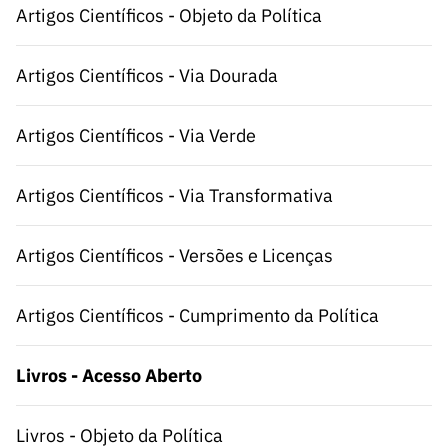
s
Artigos Científicos - Objeto da Política
públicas
Manifesta
ções de
Artigos Científicos - Via Dourada
Interesse
FCCN,
Artigos Científicos - Via Verde
serviços
digitais da
Artigos Científicos - Via Transformativa
FCT
Canais de
Artigos Científicos - Versões e Licenças
Denúncia
s
Apoios
Artigos Científicos - Cumprimento da Política
PRR –
“Ciência +
Livros - Acesso Aberto
Digital” e
“Ciência +
Capacitaç
Livros - Objeto da Política