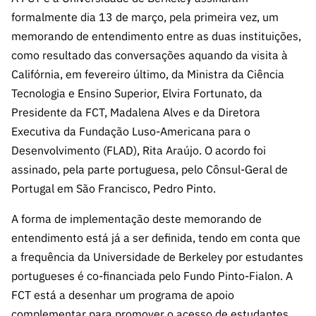
s
públicas
formalmente dia 13 de março, pela primeira vez, um
Manifesta
memorando de entendimento entre as duas instituições,
ções de
como resultado das conversações aquando da visita à
Interesse
Califórnia, em fevereiro último, da Ministra da Ciência
FCCN,
Tecnologia e Ensino Superior, Elvira Fortunato, da
serviços
Presidente da FCT, Madalena Alves e da Diretora
digitais da
Executiva da Fundação Luso-Americana para o
FCT
Desenvolvimento (FLAD), Rita Araújo. O acordo foi
Canais de
assinado, pela parte portuguesa, pelo Cônsul-Geral de
Denúncia
Portugal em São Francisco, Pedro Pinto.
s
A forma de implementação deste memorando de
Apoios
PRR –
entendimento está já a ser definida, tendo em conta que
“Ciência +
a frequência da Universidade de Berkeley por estudantes
Digital” e
portugueses é co-financiada pelo Fundo Pinto-Fialon. A
“Ciência +
FCT está a desenhar um programa de apoio
Capacitaç
complementar para promover o acesso de estudantes