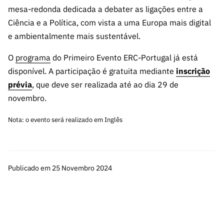
s
públicas
mesa-redonda dedicada a debater as ligações entre a
Ciência e a Política, com vista a uma Europa mais digital
Manifesta
ções de
e ambientalmente mais sustentável.
Interesse
O
programa
do Primeiro Evento ERC-Portugal já está
FCCN,
disponível. A participação é gratuita mediante
inscrição
serviços
prévia
, que deve ser realizada até ao dia 29 de
digitais da
novembro.
FCT
Canais de
Nota:
o evento será realizado em Inglês
Denúncia
s
Apoios
PRR –
Publicado em 25 Novembro 2024
“Ciência +
Digital” e
“Ciência +
Capacitaç