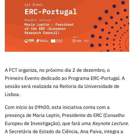
A FCT
Instituiçõ
Media e
es de I&D
LINKS
Newsletter
es I&D
Identidade
RÁPIDOS
Infraestru
e Informação
Transparência
de Marca
Infraestru
turas
Agenda
A FCT em
turas
Subscrever
Acesso a dados
Estudos e Planeamento
Outros
Números
Newsletter
Prémios
Publicações
Apoios
Acreditaç
estatísticos para fins
Subscrever
Estratégico
Outros
ão,
Direct Mail
Apoios
Certificaç
científicos – Protocolo
de
Documentos de Gestão
ão e
Concursos
Benefícios
A FCT organiza, no próximo dia 2 de dezembro, o
INE/DGEEC/FCT
FCT
Apoios Comunitários
Fiscais
Primeiro Evento dedicado ao Programa ERC-Portugal. A
90 Segundos
Balcão da Ciência
Recrutam
Contactos
sessão será realizada na Reitoria da Universidade de
de Ciência
ento,
Lisboa.
Subscrever
Aquisição
Direct Mail
Com início às 09h00, esta iniciativa conta com a
de
de
Serviços e
presença de Maria Leptin, Presidente do ERC (Conselho
Concursos
Parcerias
Europeu de Investigação), que fará uma
Keynote Lecture
.
Comunicado
Consultas
A Secretária de Estado da Ciência, Ana Paiva, integra a