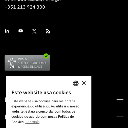
+351 213 924 300
×
Este website usa cookies
PORTUGUESE
Financiamento
Este website usa cookies para melhorar a
experiência do utilizador. Ao utilizar o nosso
ENGLISH
Programas de Financiamento
website, estará a concordar com todos os
Media
cookies de acordo com nossa Política de
Internacional
Ler mais
Cookies.