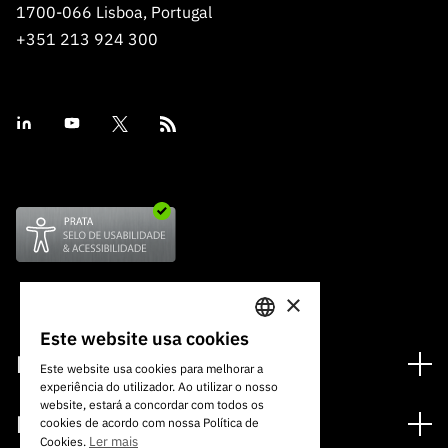
1700-066 Lisboa, Portugal
+351 213 924 300
×
Este website usa cookies
PORTUGUESE
Financiamento
Este website usa cookies para melhorar a
experiência do utilizador. Ao utilizar o nosso
ENGLISH
Programas de Financiamento
website, estará a concordar com todos os
Media
cookies de acordo com nossa Política de
Internacional
Ler mais
Cookies.