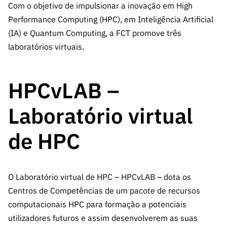
A FCT
Instituiçõ
Media e
es de I&D
Com o objetivo de impulsionar a inovação em High
LINKS
Newsletter
es I&D
Identidade
Performance Computing (HPC), em Inteligência Artificial
RÁPIDOS
Infraestru
e Informação
Transparência
de Marca
Infraestru
(IA) e Quantum Computing, a FCT promove três
turas
Agenda
A FCT em
turas
Subscrever
laboratórios virtuais.
Acesso a dados
Estudos e Planeamento
Outros
Números
Newsletter
Prémios
Publicações
Apoios
Acreditaç
estatísticos para fins
Subscrever
Estratégico
Outros
ão,
HPCvLAB –
Direct Mail
Apoios
Certificaç
científicos – Protocolo
de
Documentos de Gestão
ão e
Laboratório virtual
Concursos
Benefícios
INE/DGEEC/FCT
FCT
Apoios Comunitários
Fiscais
de HPC
90 Segundos
Balcão da Ciência
Recrutam
Contactos
de Ciência
ento,
Subscrever
Aquisição
O Laboratório virtual de HPC – HPCvLAB – dota os
Direct Mail
de
de
Centros de Competências de um pacote de recursos
Serviços e
Concursos
computacionais HPC para formação a potenciais
Parcerias
Comunicado
utilizadores futuros e assim desenvolverem as suas
Consultas