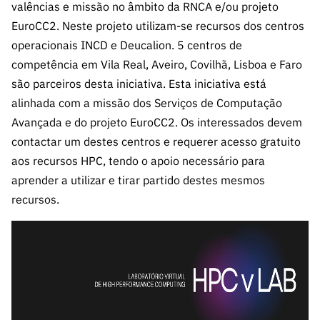
s
valências e missão no âmbito da RNCA e/ou projeto
públicas
EuroCC2. Neste projeto utilizam-se recursos dos centros
Manifesta
operacionais INCD e Deucalion. 5 centros de
ções de
competência em Vila Real, Aveiro, Covilhã, Lisboa e Faro
Interesse
são parceiros desta iniciativa. Esta iniciativa está
FCCN,
alinhada com a missão dos Serviços de Computação
serviços
Avançada e do projeto EuroCC2. Os interessados devem
digitais da
contactar um destes centros e requerer acesso gratuito
FCT
aos recursos HPC, tendo o apoio necessário para
Canais de
aprender a utilizar e tirar partido destes mesmos
Denúncia
s
recursos.
Apoios
PRR –
“Ciência +
Digital” e
“Ciência +
Capacitaç