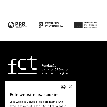
×
Av. do Brasil, 101
Este website usa cookies
PORTUGUESE
1700-066 Lisboa, Portugal
Este website usa cookies para melhorar a
+351 213 924 300
experiência do utilizador. Ao utilizar o nosso
ENGLISH