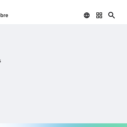
bre
s