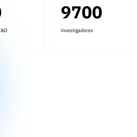
0
9700
 I&D
investigadores