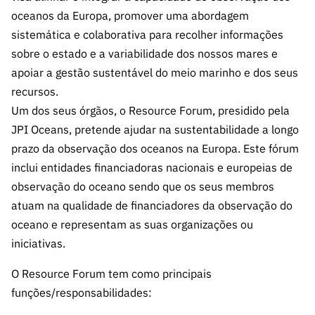
A FCT
Instituiçõ
Media e
es de I&D
LINKS
oceanos da Europa, promover uma abordagem
Newsletter
es I&D
Identidade
RÁPIDOS
Infraestru
e Informação
Transparência
sistemática e colaborativa para recolher informações
de Marca
Infraestru
turas
Agenda
sobre o estado e a variabilidade dos nossos mares e
A FCT em
turas
Subscrever
Acesso a dados
Estudos e Planeamento
Outros
Números
apoiar a gestão sustentável do meio marinho e dos seus
Newsletter
Prémios
Publicações
Apoios
recursos.
Acreditaç
estatísticos para fins
Subscrever
Estratégico
Outros
Um dos seus órgãos, o Resource Forum, presidido pela
ão,
Direct Mail
Apoios
Certificaç
JPI Oceans, pretende ajudar na sustentabilidade a longo
científicos – Protocolo
de
Documentos de Gestão
ão e
prazo da observação dos oceanos na Europa. Este fórum
Concursos
Benefícios
INE/DGEEC/FCT
FCT
inclui entidades financiadoras nacionais e europeias de
Apoios Comunitários
Fiscais
observação do oceano sendo que os seus membros
90 Segundos
Balcão da Ciência
Recrutam
Contactos
atuam na qualidade de financiadores da observação do
de Ciência
ento,
oceano e representam as suas organizações ou
Subscrever
Aquisição
iniciativas.
Direct Mail
de
de
Serviços e
O Resource Forum tem como principais
Concursos
Parcerias
funções/responsabilidades:
Comunicado
Consultas