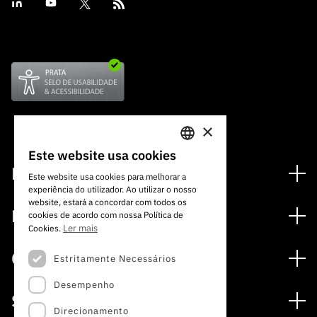
×
Este website usa cookies
PORTUGUESE
Financiamento
Este website usa cookies para melhorar a
experiência do utilizador. Ao utilizar o nosso
ENGLISH
Programas de Financiamento
website, estará a concordar com todos os
Media
cookies de acordo com nossa Política de
Internacional
Ler mais
Cookies.
Notícias
Prémios
Concursos
Estritamente Necessários
Notas de Imprensa
Desempenho
Concursos Abertos
Subscrever Newsletter
Serviços
Concursos Previstos
Direcionamento
Subscrever Direct Mail de Concursos