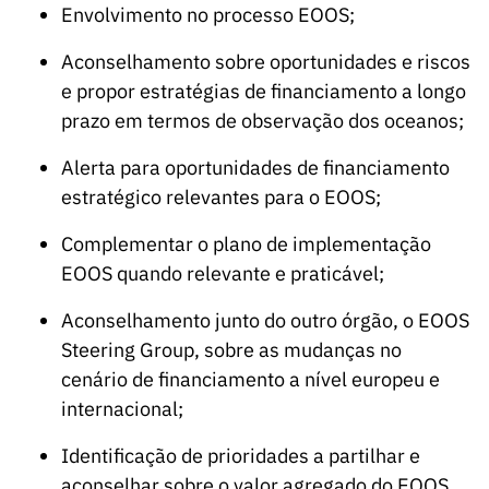
s
Envolvimento no processo EOOS;
públicas
Manifesta
Aconselhamento sobre oportunidades e riscos
ções de
e propor estratégias de financiamento a longo
Interesse
prazo em termos de observação dos oceanos;
FCCN,
serviços
Alerta para oportunidades de financiamento
digitais da
estratégico relevantes para o EOOS;
FCT
Complementar o plano de implementação
Canais de
EOOS quando relevante e praticável;
Denúncia
s
Aconselhamento junto do outro órgão, o EOOS
Apoios
Steering Group, sobre as mudanças no
PRR –
cenário de financiamento a nível europeu e
“Ciência +
internacional;
Digital” e
“Ciência +
Identificação de prioridades a partilhar e
Capacitaç
aconselhar sobre o valor agregado do EOOS.