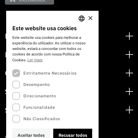
×
Este website usa cookies
PORTUGUESE
Financiamento
Este website usa cookies para melhorar a
experiência do utilizador. Ao utilizar o nosso
ENGLISH
Programas de Financiamento
website, estará a concordar com todos os
Media
cookies de acordo com nossa Política de
Internacional
Ler mais
Cookies.
Notícias
Prémios
Concursos
Estritamente Necessários
Notas de Imprensa
Desempenho
Concursos Abertos
Subscrever Newsletter
Serviços
Concursos Previstos
Direcionamento
Subscrever Direct Mail de Concursos
Serviços digitais: Tecnologia para o Conhecimento
Concursos Fechados
Agenda
Funcionalidade
Sobre
Arquivo, Documentação e Informação
Calendarização FCT 2026
Publicações
Não Classificados
A FCT
Acesso a dados estatísticos para fins científicos –
Media e Identidade de Marca
Protocolo INE/DGEEC/FCT
Estudos e Planeamento Estratégico
Aceitar todos
Recusar todos
©2022 · Fundação para a Ciência e a Tecnologia