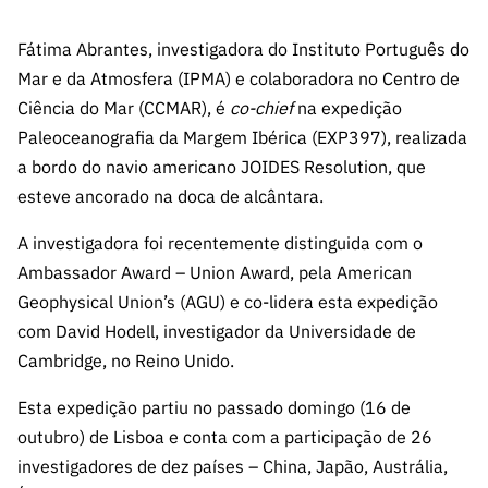
s
públicas
Fátima Abrantes, investigadora do Instituto Português do
Manifesta
ções de
Mar e da Atmosfera (IPMA) e colaboradora no Centro de
Interesse
Ciência do Mar (CCMAR), é
co-chief
na expedição
Paleoceanografia da Margem Ibérica (EXP397), realizada
FCCN,
serviços
a bordo do navio americano JOIDES Resolution, que
digitais da
esteve ancorado na doca de alcântara.
FCT
A investigadora foi recentemente distinguida com o
Canais de
Ambassador Award – Union Award, pela American
Denúncia
Geophysical Union’s (AGU) e co-lidera esta expedição
s
com David Hodell, investigador da Universidade de
Apoios
Cambridge, no Reino Unido.
PRR –
“Ciência +
Esta expedição partiu no passado domingo (16 de
Digital” e
outubro) de Lisboa e conta com a participação de 26
“Ciência +
investigadores de dez países – China, Japão, Austrália,
Capacitaç