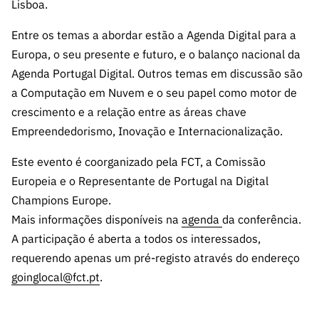
A FCT
Instituiçõ
Media e
Lisboa.
es de I&D
LINKS
Newsletter
es I&D
Identidade
RÁPIDOS
Infraestru
e Informação
Transparência
Entre os temas a abordar estão a Agenda Digital para a
de Marca
Infraestru
turas
Agenda
Europa, o seu presente e futuro, e o balanço nacional da
A FCT em
turas
Subscrever
Acesso a dados
Estudos e Planeamento
Outros
Números
Agenda Portugal Digital. Outros temas em discussão são
Newsletter
Prémios
Publicações
Apoios
a Computação em Nuvem e o seu papel como motor de
Acreditaç
estatísticos para fins
Subscrever
Estratégico
Outros
crescimento e a relação entre as áreas chave
ão,
Direct Mail
Apoios
Certificaç
Empreendedorismo, Inovação e Internacionalização.
científicos – Protocolo
de
Documentos de Gestão
ão e
Concursos
Este evento é coorganizado pela FCT, a Comissão
Benefícios
INE/DGEEC/FCT
FCT
Apoios Comunitários
Europeia e o Representante de Portugal na Digital
Fiscais
90 Segundos
Champions Europe.
Balcão da Ciência
Recrutam
Contactos
de Ciência
Mais informações disponíveis na
agenda
da conferência.
ento,
Subscrever
Aquisição
A participação é aberta a todos os interessados,
Direct Mail
de
requerendo apenas um pré-registo através do endereço
de
Serviços e
goinglocal@fct.pt
.
Concursos
Parcerias
Comunicado
Consultas