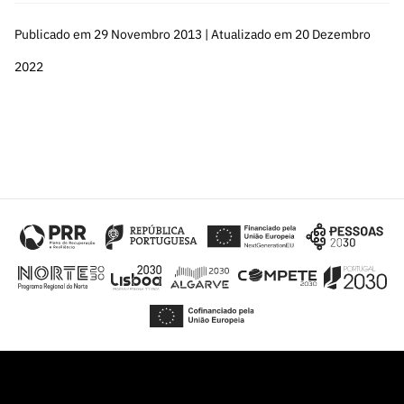
s
públicas
Publicado em 29 Novembro 2013 | Atualizado em 20 Dezembro
Manifesta
ções de
2022
Interesse
FCCN,
serviços
digitais da
FCT
Canais de
Denúncia
s
Apoios
PRR –
“Ciência +
Digital” e
“Ciência +
Capacitaç