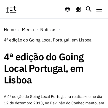
Saltar para o conteúdo principal
Financiamento
Home
Media
Notícias
Financiamento
Programas de
Concursos
4ª edição do Going Local Portugal, em Lisboa
LINKS
RÁPIDOS
Financiamento
Concursos
4ª edição do Going
Concursos Abertos
Serviços
Bolsas
LINKS
Internacional
Computaç
Local Portugal, em
RÁPIDOS
Concursos Previstos
Serviços
ão
Prémios
Serviços digitais:
Media
Bolsas
Lisboa
Emprego
Concursos Fechados
Emprego
Científico
Tecnologia para o
Media
Científico
Calendário de
Notícias
Sobre
Projetos
LINKS
Projetos
Conhecimento
A 4ª edição do Going Local Portugal irá realizar-se no dia
I&D
RÁPIDOS
I&D
Concursos FCT 2026
Notas de Imprensa
12 de dezembro 2013, no Pavilhão do Conhecimento, em
Sobre
Instituiçõ
Arquivo, Documentação