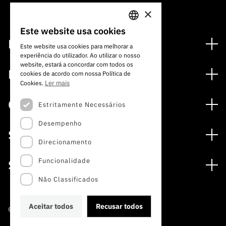
×
Este website usa cookies
PORTUGUESE
Financiamento
Este website usa cookies para melhorar a
experiência do utilizador. Ao utilizar o nosso
ENGLISH
Programas de Financiamento
website, estará a concordar com todos os
Media
cookies de acordo com nossa Política de
Internacional
Ler mais
Cookies.
Notícias
Prémios
Concursos
Estritamente Necessários
Notas de Imprensa
Desempenho
Concursos Abertos
Subscrever Newsletter
Serviços
Concursos Previstos
Direcionamento
Subscrever Direct Mail de Concursos
Serviços digitais: Tecnologia para o Conhecimento
Concursos Fechados
Agenda
Funcionalidade
Sobre
Arquivo, Documentação e Informação
Calendarização FCT 2026
Publicações
Não Classificados
A FCT
Acesso a dados estatísticos para fins científicos –
Media e Identidade de Marca
Protocolo INE/DGEEC/FCT
Estudos e Planeamento Estratégico
Aceitar todos
Recusar todos
©2022 · Fundação para a Ciência e a Tecnologia
Balcão da Ciência
Documentos de Gestão