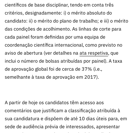
s
públicas
científicos de base disciplinar, tendo em conta três
critérios, designadamente: i) o mérito absoluto do
Manifesta
candidato: ii) o mérito do plano de trabalho; e iii) o mérito
ções de
Interesse
das condições de acolhimento. As linhas de corte para
cada painel foram definidas por uma equipa de
FCCN,
serviços
coordenação científica internacional, como previsto no
digitais da
aviso de abertura (ver detalhes na
ata respetiva
, que
FCT
inclui o número de bolsas atribuídas por painel). A taxa
Canais de
de aprovação global foi de cerca de 37% (i.e.,
Denúncia
semelhante à taxa de aprovação em 2017).
s
Apoios
PRR –
A partir de hoje os candidatos têm acesso aos
“Ciência +
comentários que justificam a classificação atribuída à
Digital” e
sua candidatura e dispõem de até 10 dias úteis para, em
“Ciência +
sede de audiência prévia de interessados, apresentar
Capacitaç