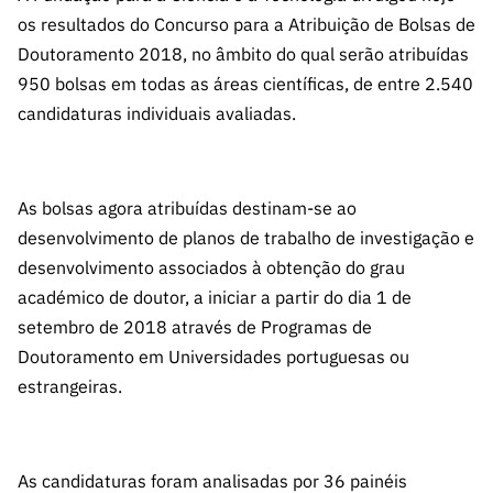
A FCT
Instituiçõ
Media e
es de I&D
LINKS
os resultados do Concurso para a Atribuição de Bolsas de
Newsletter
es I&D
Identidade
RÁPIDOS
Infraestru
e Informação
Transparência
Doutoramento 2018, no âmbito do qual serão atribuídas
de Marca
Infraestru
turas
Agenda
950 bolsas em todas as áreas científicas, de entre 2.540
A FCT em
turas
Subscrever
Acesso a dados
Estudos e Planeamento
Outros
Números
candidaturas individuais avaliadas.
Newsletter
Prémios
Publicações
Apoios
Acreditaç
estatísticos para fins
Subscrever
Estratégico
Outros
ão,
Direct Mail
Apoios
Certificaç
As bolsas agora atribuídas destinam-se ao
científicos – Protocolo
de
Documentos de Gestão
ão e
Concursos
desenvolvimento de planos de trabalho de investigação e
Benefícios
INE/DGEEC/FCT
FCT
Apoios Comunitários
desenvolvimento associados à obtenção do grau
Fiscais
90 Segundos
académico de doutor, a iniciar a partir do dia 1 de
Balcão da Ciência
Recrutam
Contactos
de Ciência
setembro de 2018 através de Programas de
ento,
Doutoramento em Universidades portuguesas ou
Subscrever
Aquisição
Direct Mail
estrangeiras.
de
de
Serviços e
Concursos
Parcerias
Comunicado
As candidaturas foram analisadas por 36 painéis
Consultas