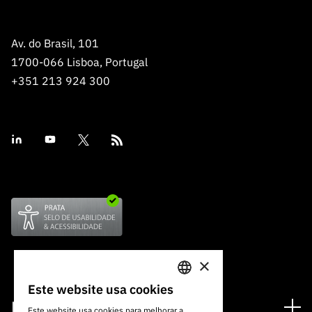
Av. do Brasil, 101
1700-066 Lisboa, Portugal
+351 213 924 300
×
Este website usa cookies
PORTUGUESE
Financiamento
Este website usa cookies para melhorar a