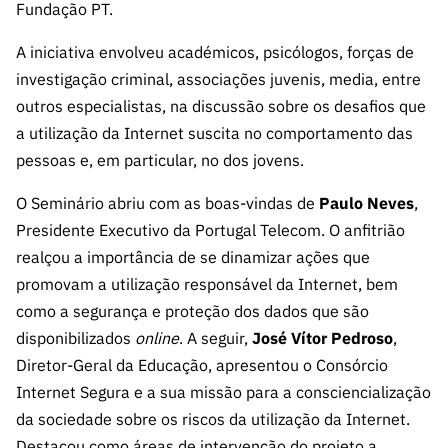
s
Fundação PT.
públicas
Manifesta
A iniciativa envolveu académicos, psicólogos, forças de
ções de
investigação criminal, associações juvenis, media, entre
Interesse
outros especialistas, na discussão sobre os desafios que
FCCN,
a utilização da Internet suscita no comportamento das
serviços
pessoas e, em particular, no dos jovens.
digitais da
FCT
O Seminário abriu com as boas-vindas de
Paulo Neves
,
Presidente Executivo da Portugal Telecom. O anfitrião
Canais de
Denúncia
realçou a importância de se dinamizar ações que
s
promovam a utilização responsável da Internet, bem
Apoios
como a segurança e proteção dos dados que são
PRR –
disponibilizados
online
. A seguir,
José Vítor Pedroso
,
“Ciência +
Diretor-Geral da Educação, apresentou o Consórcio
Digital” e
Internet Segura e a sua missão para a consciencialização
“Ciência +
da sociedade sobre os riscos da utilização da Internet.
Capacitaç
Destacou como áreas de intervenção do projeto a