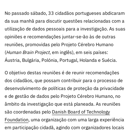
s
públicas
No passado sábado, 33 cidadãos portugueses abdicaram
Manifesta
ções de
da sua manhã para discutir questões relacionadas com a
Interesse
utilização de dados pessoais para a investigação. As suas
opiniões e recomendações juntar-se-ão às de outras
FCCN,
serviços
reuniões, promovidas pelo Projeto Cérebro Humano
digitais da
(
Human Brain Project
, em inglês), em seis países:
FCT
Áustria, Bulgária, Polónia, Portugal, Holanda e Suécia.
Canais de
O objetivo destas reuniões é de reunir recomendações
Denúncia
dos cidadãos, que possam contribuir para o processo de
s
desenvolvimento de políticas de proteção da privacidade
Apoios
e de gestão de dados pelo Projeto Cérebro Humano, no
PRR –
âmbito da investigação que está planeada. As reuniões
“Ciência +
Digital” e
são coordenadas pelo
Danish Board of Technology
“Ciência +
Foundation
, uma organização com uma larga experiência
Capacitaç
em participação cidadã, agindo com organizadores locais