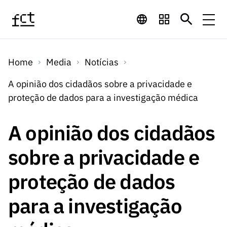
Saltar para o conteúdo principal
Financiamento
Home
Media
Notícias
Financiamento
Programas de
Concursos
A opinião dos cidadãos sobre a privacidade e
LINKS
proteção de dados para a investigação médica
RÁPIDOS
Financiamento
Concursos
Concursos Abertos
Serviços
Bolsas
LINKS
A opinião dos cidadãos
Internacional
Computaç
RÁPIDOS
Concursos Previstos
Serviços
ão
sobre a privacidade e
Prémios
Serviços digitais:
Media
Bolsas
Emprego
Concursos Fechados
Emprego
proteção de dados
Científico
Tecnologia para o
Media
Científico
Calendário de
Notícias
Sobre
Projetos
LINKS
para a investigação
Projetos
Conhecimento
I&D
RÁPIDOS
I&D
Concursos FCT 2026
Notas de Imprensa
Sobre
Instituiçõ
Arquivo, Documentação