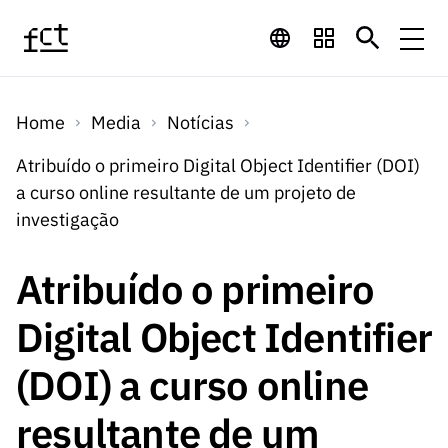
Saltar para o conteúdo principal
Financiamento
Home
Media
Notícias
Financiamento
Programas de
Concursos
Atribuído o primeiro Digital Object Identifier (DOI)
LINKS
a curso online resultante de um projeto de
RÁPIDOS
Financiamento
Concursos
investigação
Concursos Abertos
Serviços
Bolsas
LINKS
Internacional
Computaç
RÁPIDOS
Atribuído o primeiro
Concursos Previstos
Serviços
ão
Prémios
Serviços digitais:
Media
Bolsas
Digital Object Identifier
Emprego
Concursos Fechados
Emprego
Científico
Tecnologia para o
Media
Científico
(DOI) a curso online
Calendário de
Notícias
Sobre
Projetos
LINKS
Projetos
Conhecimento
I&D
RÁPIDOS
resultante de um
I&D
Concursos FCT 2026
Notas de Imprensa
Sobre
Instituiçõ
Arquivo, Documentação