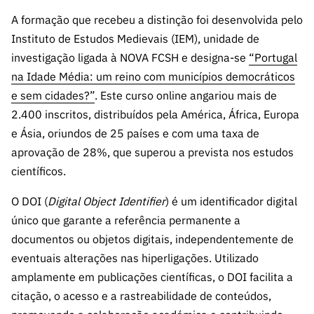
s
públicas
A formação que recebeu a distinção foi desenvolvida pelo
Manifesta
Instituto de Estudos Medievais (IEM), unidade de
ções de
investigação ligada à NOVA FCSH e designa-se
“Portugal
Interesse
na Idade Média: um reino com municípios democráticos
FCCN,
e sem cidades?”
. Este curso online angariou mais de
serviços
2.400 inscritos, distribuídos pela América, África, Europa
digitais da
e Ásia, oriundos de 25 países e com uma taxa de
FCT
aprovação de 28%, que superou a prevista nos estudos
Canais de
científicos.
Denúncia
s
O DOI (
Digital Object Identifier
) é um identificador digital
Apoios
único que garante a referência permanente a
PRR –
documentos ou objetos digitais, independentemente de
“Ciência +
eventuais alterações nas hiperligações. Utilizado
Digital” e
amplamente em publicações científicas, o DOI facilita a
“Ciência +
citação, o acesso e a rastreabilidade de conteúdos,
Capacitaç