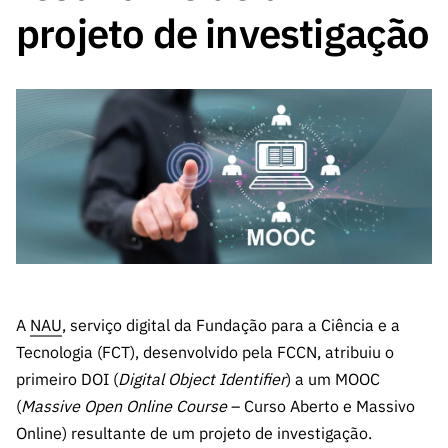
A FCT
Instituiçõ
Media e
es de I&D
LINKS
projeto de investigação
Newsletter
es I&D
Identidade
RÁPIDOS
Infraestru
e Informação
Transparência
de Marca
Infraestru
turas
Agenda
A FCT em
turas
Subscrever
Acesso a dados
Estudos e Planeamento
Outros
Números
Newsletter
Prémios
Publicações
Apoios
Acreditaç
estatísticos para fins
Subscrever
Estratégico
Outros
ão,
Direct Mail
Apoios
Certificaç
científicos – Protocolo
de
Documentos de Gestão
ão e
Concursos
Benefícios
INE/DGEEC/FCT
FCT
Apoios Comunitários
Fiscais
90 Segundos
Balcão da Ciência
Recrutam
Contactos
de Ciência
ento,
Subscrever
A
NAU
, serviço digital da Fundação para a Ciência e a
Aquisição
Direct Mail
Tecnologia (FCT), desenvolvido pela FCCN, atribuiu o
de
de
primeiro DOI (
Digital Object Identifier
) a um MOOC
Serviços e
Concursos
Parcerias
(
Massive Open Online Course
– Curso Aberto e Massivo
Comunicado
Online) resultante de um projeto de investigação.
Consultas