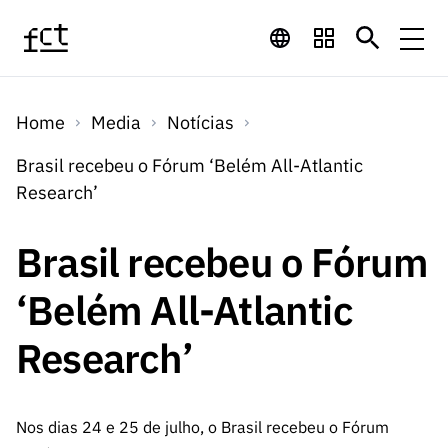
Saltar para o conteúdo principal
Financiamento
Home
Media
Notícias
Financiamento
Programas de
Concursos
Brasil recebeu o Fórum ‘Belém All-Atlantic
LINKS
Research’
RÁPIDOS
Financiamento
Concursos
Concursos Abertos
Serviços
Bolsas
LINKS
Brasil recebeu o Fórum
Internacional
Computaç
RÁPIDOS
Concursos Previstos
Serviços
ão
‘Belém All-Atlantic
Prémios
Serviços digitais:
Media
Bolsas
Emprego
Concursos Fechados
Emprego
Research’
Científico
Tecnologia para o
Media
Científico
Calendário de
Notícias
Sobre
Projetos
LINKS
Projetos
Conhecimento
I&D
RÁPIDOS
I&D
Concursos FCT 2026
Notas de Imprensa
Nos dias 24 e 25 de julho, o Brasil recebeu o Fórum
Sobre
Instituiçõ
Arquivo, Documentação