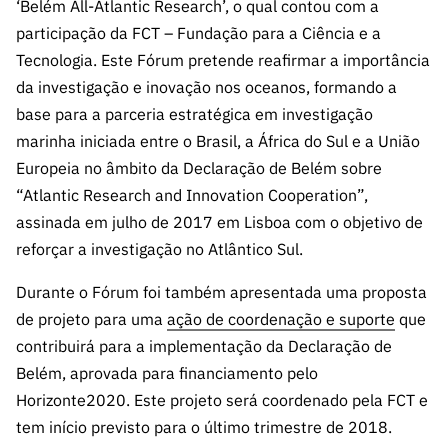
A FCT
Instituiçõ
Media e
‘Belém All-Atlantic Research’, o qual contou com a
es de I&D
LINKS
Newsletter
es I&D
Identidade
participação da FCT – Fundação para a Ciência e a
RÁPIDOS
Infraestru
e Informação
Transparência
de Marca
Infraestru
Tecnologia. Este Fórum pretende reafirmar a importância
turas
Agenda
A FCT em
turas
Subscrever
da investigação e inovação nos oceanos, formando a
Acesso a dados
Estudos e Planeamento
Outros
Números
Newsletter
base para a parceria estratégica em investigação
Prémios
Publicações
Apoios
Acreditaç
marinha iniciada entre o Brasil, a África do Sul e a União
estatísticos para fins
Subscrever
Estratégico
Outros
ão,
Direct Mail
Europeia no âmbito da Declaração de Belém sobre
Apoios
Certificaç
científicos – Protocolo
de
Documentos de Gestão
“Atlantic Research and Innovation Cooperation”,
ão e
Concursos
assinada em julho de 2017 em Lisboa com o objetivo de
Benefícios
INE/DGEEC/FCT
FCT
Apoios Comunitários
reforçar a investigação no Atlântico Sul.
Fiscais
90 Segundos
Balcão da Ciência
Recrutam
Contactos
Durante o Fórum foi também apresentada uma proposta
de Ciência
ento,
de projeto para uma
ação de coordenação e suporte
que
Subscrever
Aquisição
contribuirá para a implementação da Declaração de
Direct Mail
de
Belém, aprovada para financiamento pelo
de
Serviços e
Concursos
Horizonte2020. Este projeto será coordenado pela FCT e
Parcerias
tem início previsto para o último trimestre de 2018.
Comunicado
Consultas