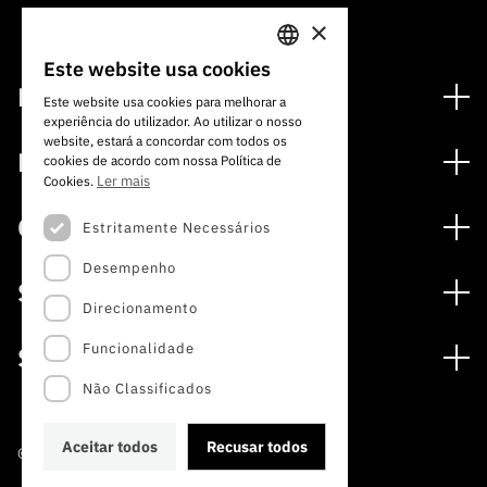
×
Este website usa cookies
PORTUGUESE
Financiamento
Este website usa cookies para melhorar a
experiência do utilizador. Ao utilizar o nosso
ENGLISH
Programas de Financiamento
website, estará a concordar com todos os
Media
cookies de acordo com nossa Política de
Internacional
Ler mais
Cookies.
Notícias
Prémios
Concursos
Estritamente Necessários
Notas de Imprensa
Desempenho
Concursos Abertos
Subscrever Newsletter
Serviços
Concursos Previstos
Direcionamento
Subscrever Direct Mail de Concursos
Serviços digitais: Tecnologia para o Conhecimento
Concursos Fechados
Agenda
Funcionalidade
Sobre
Arquivo, Documentação e Informação
Calendarização FCT 2026
Publicações
Não Classificados
A FCT
Acesso a dados estatísticos para fins científicos –
Media e Identidade de Marca
Protocolo INE/DGEEC/FCT
Estudos e Planeamento Estratégico
Aceitar todos
Recusar todos
©2022 · Fundação para a Ciência e a Tecnologia
Balcão da Ciência
Documentos de Gestão